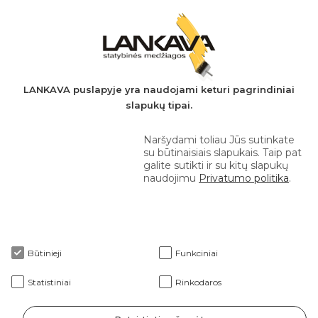
PVM mokėtojo kodas: LT497282716
A.s.: LT037044060001923651
AB SEB bankas
+370 610 42 222
LANKAVA puslapyje yra naudojami keturi pagrindiniai
slapukų tipai.
eprekyba@lankava.lt
Naršydami toliau Jūs sutinkate
su būtinaisiais slapukais. Taip pat
galite sutikti ir su kitų slapukų
naudojimu
Privatumo politika
.
Apie mus
Būtinieji
Funkciniai
Klientams
Statistiniai
Rinkodaros