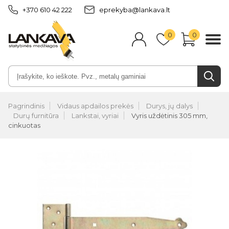
+370 610 42 222
eprekyba@lankava.lt
0
0
Pagrindinis
Vidaus apdailos prekės
Durys, jų dalys
Durų furnitūra
Lankstai, vyriai
Vyris uždėtinis 305 mm,
cinkuotas