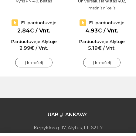
Vyris PN-40, baltas
Universalus lankstas 482,
matinis nikelis
El. parduotuvėje
El. parduotuvėje
2.84€ / Vnt.
4.93€ / Vnt.
Parduotuvėje Alytuje
Parduotuvėje Alytuje
2.99€ / Vnt.
5.19€ / Vnt.
Į krepšelį
Į krepšelį
UAB „LANKAVA“
Kepyklos g. 17, Alytus, LT-62117
Įmonės kodas: 149728275