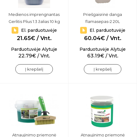
Medienos imprengnantas
Priešgaisrinė danga
Gerlitis Plius 1:3 žalias 10 kg
flamasepas-2 20L
El. parduotuvėje
El. parduotuvėje
21.65€ / Vnt.
60.04€ / Vnt.
Parduotuvėje Alytuje
Parduotuvėje Alytuje
22.79€ / Vnt.
63.19€ / Vnt.
Į krepšelį
Į krepšelį
Atnaujinimo priemonė
Atnaujinimo priemonė