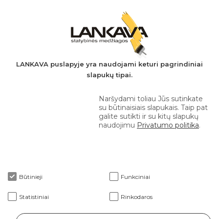
Įmonės kodas: 149728275
PVM mokėtojo kodas: LT497282716
A.s.: LT037044060001923651
AB SEB bankas
+370 610 42 222
LANKAVA puslapyje yra naudojami keturi pagrindiniai
slapukų tipai.
eprekyba@lankava.lt
Naršydami toliau Jūs sutinkate
su būtinaisiais slapukais. Taip pat
galite sutikti ir su kitų slapukų
naudojimu
Privatumo politika
.
Apie mus
Būtinieji
Funkciniai
Klientams
Statistiniai
Rinkodaros