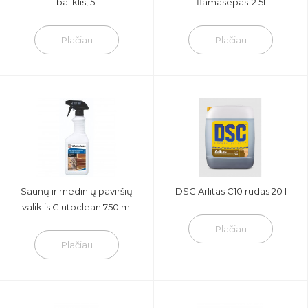
baliklis, 5l
flamasepas-2 5l
Plačiau
Plačiau
Saunų ir medinių paviršių
DSC Arlitas C10 rudas 20 l
valiklis Glutoclean 750 ml
Plačiau
Plačiau