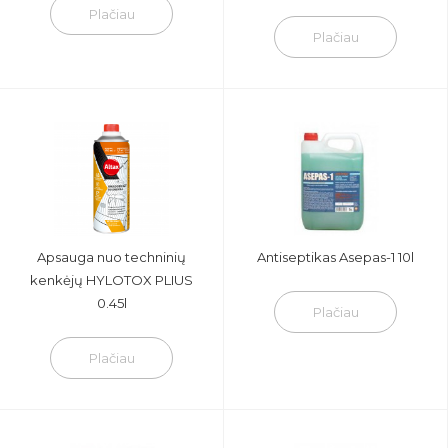
Plačiau
Plačiau
Apsauga nuo techninių
Antiseptikas Asepas-1 10l
kenkėjų HYLOTOX PLIUS
0.45l
Plačiau
Plačiau