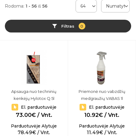
Rodoma:
1 - 56
iš
56
Filtras
0
Apsauga nuo techninių
Priemonė nuo vabzdžių
kenkėjų Hylotox Q 5l
medgraužių VABAS 1l
El. parduotuvėje
El. parduotuvėje
73.00€ / Vnt.
10.92€ / Vnt.
Parduotuvėje Alytuje
Parduotuvėje Alytuje
78.49€ / Vnt.
11.49€ / Vnt.