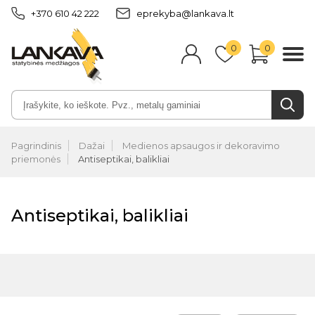
+370 610 42 222
eprekyba@lankava.lt
0
0
Pagrindinis
Dažai
Medienos apsaugos ir dekoravimo
priemonės
Antiseptikai, balikliai
Antiseptikai, balikliai