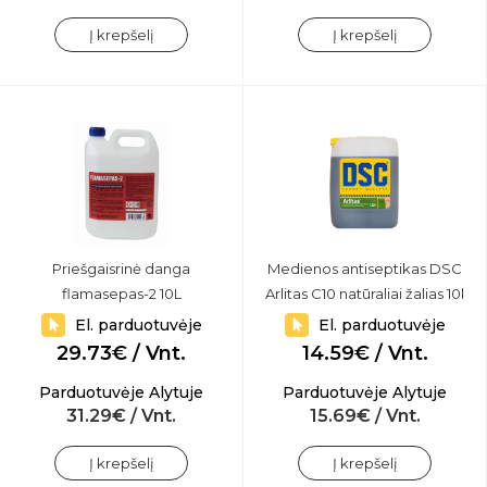
Į krepšelį
Į krepšelį
Priešgaisrinė danga
Medienos antiseptikas DSC
flamasepas-2 10L
Arlitas C10 natūraliai žalias 10l
El. parduotuvėje
El. parduotuvėje
29.73€ / Vnt.
14.59€ / Vnt.
Parduotuvėje Alytuje
Parduotuvėje Alytuje
31.29€ / Vnt.
15.69€ / Vnt.
Į krepšelį
Į krepšelį