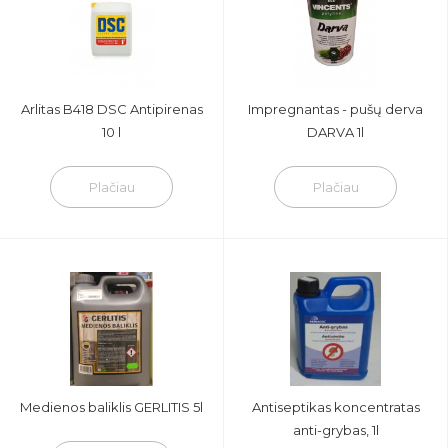
Arlitas B418 DSC Antipirenas
Impregnantas - pušų derva
10 l
DARVA 1l
Plačiau
Plačiau
Medienos baliklis GERLITIS 5l
Antiseptikas koncentratas
anti-grybas, 1l