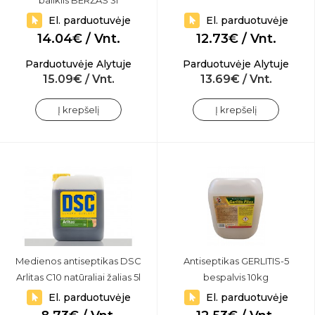
baliklis BERŽAS 3l
El. parduotuvėje
El. parduotuvėje
14.04€ / Vnt.
12.73€ / Vnt.
Parduotuvėje Alytuje
Parduotuvėje Alytuje
15.09€ / Vnt.
13.69€ / Vnt.
Į krepšelį
Į krepšelį
Medienos antiseptikas DSC
Antiseptikas GERLITIS-5
Arlitas C10 natūraliai žalias 5l
bespalvis 10kg
El. parduotuvėje
El. parduotuvėje