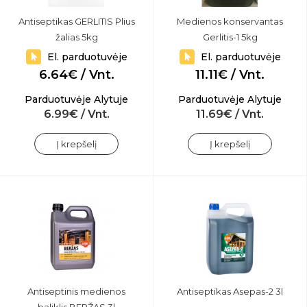
Antiseptikas GERLITIS Plius
Medienos konservantas
žalias 5kg
Gerlitis-1 5kg
El. parduotuvėje
El. parduotuvėje
6.64€ / Vnt.
11.11€ / Vnt.
Parduotuvėje Alytuje
Parduotuvėje Alytuje
6.99€ / Vnt.
11.69€ / Vnt.
Į krepšelį
Į krepšelį
Antiseptinis medienos
Antiseptikas Asepas-2 3l