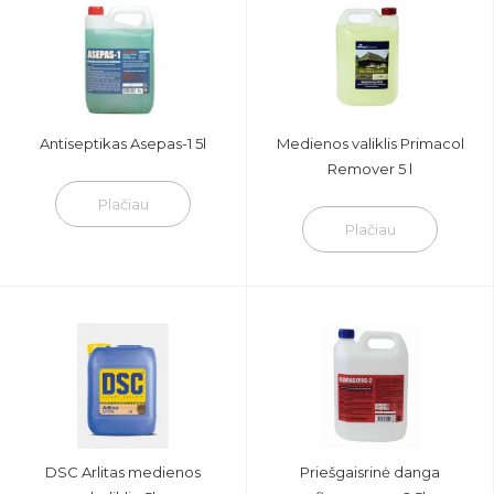
Antiseptikas Asepas-1 5l
Medienos valiklis Primacol
Remover 5 l
Plačiau
Plačiau
DSC Arlitas medienos
Priešgaisrinė danga