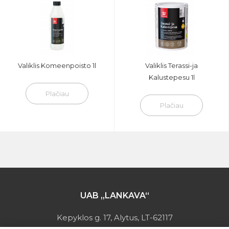
Valiklis Komeenpoisto 1l
Valiklis Terassi-ja
Kalustepesu 1l
Plačiau
Plačiau
UAB „LANKAVA“
Kepyklos g. 17, Alytus, LT-62117