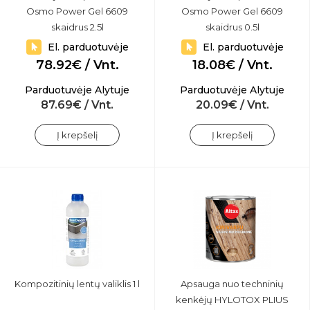
Osmo Power Gel 6609
Osmo Power Gel 6609
skaidrus 2.5l
skaidrus 0.5l
El. parduotuvėje
El. parduotuvėje
78.92€ / Vnt.
18.08€ / Vnt.
Parduotuvėje Alytuje
Parduotuvėje Alytuje
87.69€ / Vnt.
20.09€ / Vnt.
Į krepšelį
Į krepšelį
Kompozitinių lentų valiklis 1 l
Apsauga nuo techninių
kenkėjų HYLOTOX PLIUS