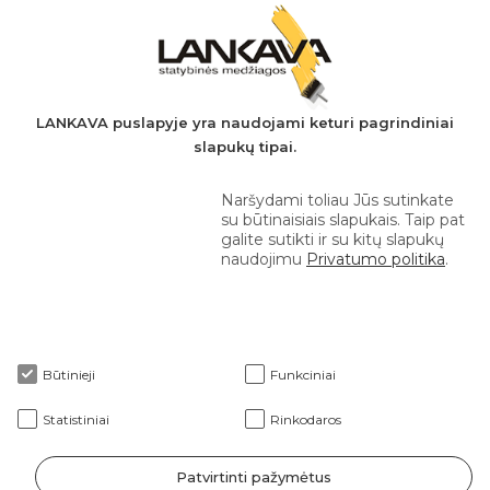
PVM mokėtojo kodas: LT497282716
A.s.: LT037044060001923651
AB SEB bankas
+370 610 42 222
LANKAVA puslapyje yra naudojami keturi pagrindiniai
slapukų tipai.
eprekyba@lankava.lt
Naršydami toliau Jūs sutinkate
su būtinaisiais slapukais. Taip pat
galite sutikti ir su kitų slapukų
naudojimu
Privatumo politika
.
Apie mus
Būtinieji
Funkciniai
Klientams
Statistiniai
Rinkodaros
Patvirtinti pažymėtus