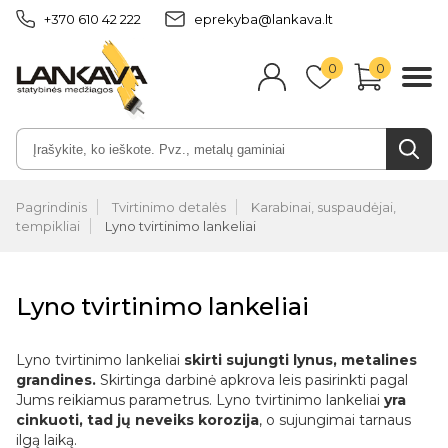
+370 610 42 222
eprekyba@lankava.lt
0
0
Pagrindinis
Tvirtinimo detalės
Karabinai, suspaudėjai,
tempikliai
Lyno tvirtinimo lankeliai
Lyno tvirtinimo lankeliai
Lyno tvirtinimo lankeliai
skirti sujungti lynus, metalines
grandines.
Skirtinga darbinė apkrova leis pasirinkti pagal
Jums reikiamus parametrus. Lyno tvirtinimo lankeliai
yra
cinkuoti, tad jų neveiks korozija
, o sujungimai tarnaus
ilgą laiką.