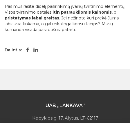
Pas mus rasite didelį pasirinkimą įvairių tvirtinimo elementų.
Visos tvirtinimo detalės
itin patraukliomis kainomis
, o
pristatymas labai greitas
. Jei nežinote kuri prekė Jums
labiausia tinkama, o gal reikalinga konsultacijas? Mūsų
komanda visada pasiruošusi patarti.
Dalintis:
UAB „LANKAVA“
Kepyklos g. 17, Alytus, LT-62117
Įmonės kodas: 149728275