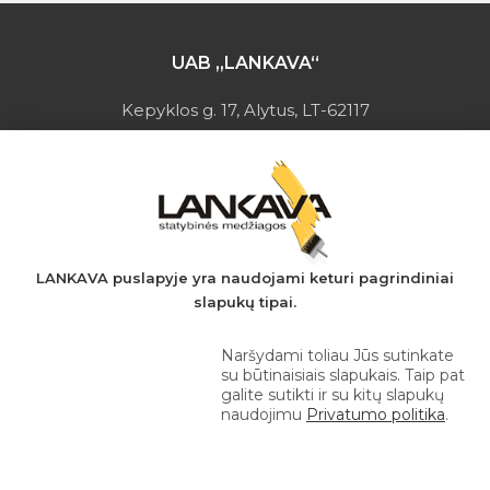
UAB „LANKAVA“
Kepyklos g. 17, Alytus, LT-62117
Įmonės kodas: 149728275
PVM mokėtojo kodas: LT497282716
A.s.: LT037044060001923651
AB SEB bankas
+370 610 42 222
LANKAVA puslapyje yra naudojami keturi pagrindiniai
slapukų tipai.
eprekyba@lankava.lt
Naršydami toliau Jūs sutinkate
su būtinaisiais slapukais. Taip pat
galite sutikti ir su kitų slapukų
naudojimu
Privatumo politika
.