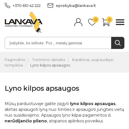
+370 610 42 222
eprekyba@lankava.lt
0
0
Pagrindinis
Tvirtinimo detalės
Karabinai, suspaudėjai,
tempikliai
Lyno kilpos apsaugos
Lyno kilpos apsaugos
Mūsų parduotuvėje galite įsigyti
lyno kilpos apsaugas
,
skirtas apsaugoti lyną nuo trinties ir apsaugoti jungties vietą
nuo susidėvėjimo. Apsaugos lyno kilpai pagamintos iš
nerūdijančio plieno
, atsparios aplinkos poveikiui.