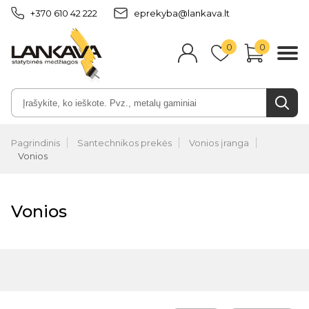
+370 610 42 222
eprekyba@lankava.lt
0
0
Pagrindinis
Santechnikos prekės
Vonios įranga
Vonios
Vonios