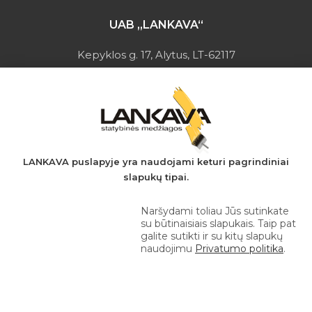
UAB „LANKAVA“
Kepyklos g. 17, Alytus, LT-62117
Įmonės kodas: 149728275
PVM mokėtojo kodas: LT497282716
A.s.: LT037044060001923651
AB SEB bankas
+370 610 42 222
LANKAVA puslapyje yra naudojami keturi pagrindiniai
slapukų tipai.
eprekyba@lankava.lt
Naršydami toliau Jūs sutinkate
su būtinaisiais slapukais. Taip pat
galite sutikti ir su kitų slapukų
naudojimu
Privatumo politika
.