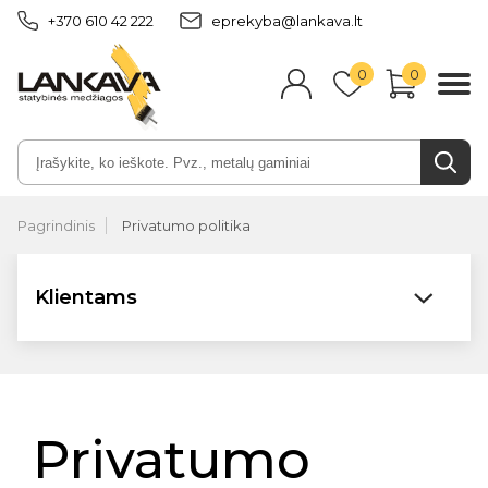
+370 610 42 222
eprekyba@lankava.lt
0
0
Pagrindinis
Privatumo politika
Klientams
Privatumo