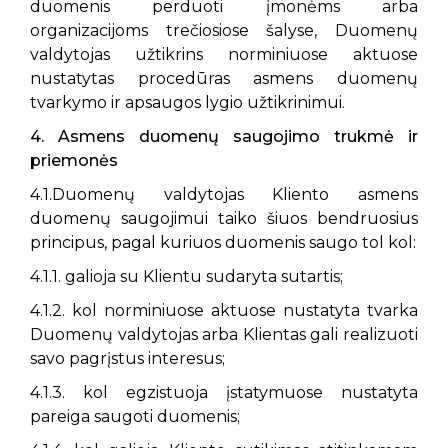
duomenis perduoti įmonėms arba
organizacijoms trečiosiose šalyse, Duomenų
valdytojas užtikrins norminiuose aktuose
nustatytas procedūras asmens duomenų
tvarkymo ir apsaugos lygio užtikrinimui.
4. Asmens duomenų saugojimo trukmė ir
priemonės
4.1.Duomenų valdytojas Kliento asmens
duomenų saugojimui taiko šiuos bendruosius
principus, pagal kuriuos duomenis saugo tol kol:
4.1.1. galioja su Klientu sudaryta sutartis;
4.1.2. kol norminiuose aktuose nustatyta tvarka
Duomenų valdytojas arba Klientas gali realizuoti
savo pagrįstus interesus;
4.1.3. kol egzistuoja įstatymuose nustatyta
pareiga saugoti duomenis;