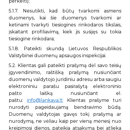
perkelti);
5.1.7. Nesutikti, kad būtų tvarkomi asmens
duomenys, kai šie duomenys tvarkomi ar
ketinami tvarkyti tiesioginės rinkodaros tikslais,
įskaitant profiliavimą, kiek jis susijęs su tokia
tiesiogine rinkodara;
5.1.8. Pateikti skundą Lietuvos Respublikos
Valstybinei duomenų apsaugos inspekcijai.
5.2. Klientas gali pateikti prašymą dėl savo teisių
įgyvendinimo, raštišką prašymą nusiunčiant
duomenų valdytojo juridiniu adresu arba saugiu
elektroniniu parašu pasirašytą elektroninio
pašto laišką nusiunčiant el.
paštu:
info@lankava.lt
Klientas prašyme turi
nurodyti pageidaujamą bendravimo būdą.
Duomenų valdytojas gavęs tokį prašymą ar
nurodymą, ne vėliau kaip per vieną mėnesį nuo
kreipimosi dienos, pateikia atsakymą bei atlieka