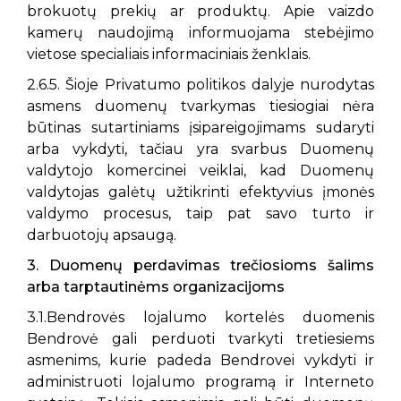
brokuotų prekių ar produktų. Apie vaizdo
kamerų naudojimą informuojama stebėjimo
vietose specialiais informaciniais ženklais.
2.6.5. Šioje Privatumo politikos dalyje nurodytas
asmens duomenų tvarkymas tiesiogiai nėra
būtinas sutartiniams įsipareigojimams sudaryti
arba vykdyti, tačiau yra svarbus Duomenų
valdytojo komercinei veiklai, kad Duomenų
valdytojas galėtų užtikrinti efektyvius įmonės
valdymo procesus, taip pat savo turto ir
darbuotojų apsaugą.
3. Duomenų perdavimas trečiosioms šalims
arba tarptautinėms organizacijoms
3.1.Bendrovės lojalumo kortelės duomenis
Bendrovė gali perduoti tvarkyti tretiesiems
asmenims, kurie padeda Bendrovei vykdyti ir
administruoti lojalumo programą ir Interneto