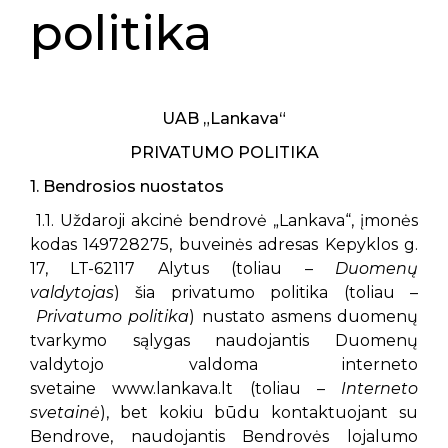
politika
UAB „Lankava“
PRIVATUMO POLITIKA
1. Bendrosios nuostatos
1.1. Uždaroji akcinė bendrovė „Lankava“, įmonės
kodas 149728275, buveinės adresas Kepyklos g.
17, LT-62117 Alytus (toliau –
Duomenų
valdytojas
) šia privatumo politika (toliau –
Privatumo politika
) nustato asmens duomenų
tvarkymo sąlygas naudojantis Duomenų
valdytojo valdoma interneto
svetaine www.lankava.lt (toliau –
Interneto
svetainė
), bet kokiu būdu kontaktuojant su
Bendrove, naudojantis Bendrovės lojalumo