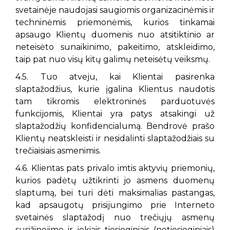
svetainėje naudojasi saugiomis organizacinėmis ir
techninėmis priemonėmis, kurios tinkamai
apsaugo Klientų duomenis nuo atsitiktinio ar
neteisėto sunaikinimo, pakeitimo, atskleidimo,
taip pat nuo visų kitų galimų neteisėtų veiksmų.
4.5. Tuo atveju, kai Klientai pasirenka
slaptažodžius, kurie įgalina Klientus naudotis
tam tikromis elektroninės parduotuvės
funkcijomis, Klientai yra patys atsakingi už
slaptažodžių konfidencialumą. Bendrovė prašo
Klientų neatskleisti ir nesidalinti slaptažodžiais su
trečiaisiais asmenimis.
4.6. Klientas pats privalo imtis aktyvių priemonių,
kurios padėtų užtikrinti jo asmens duomenų
slaptumą, bei turi dėti maksimalias pastangas,
kad apsaugotų prisijungimo prie Interneto
svetainės slaptažodį nuo trečiųjų asmenų
susižinojimo ir jokiais tiesioginiais (netiesioginiais)