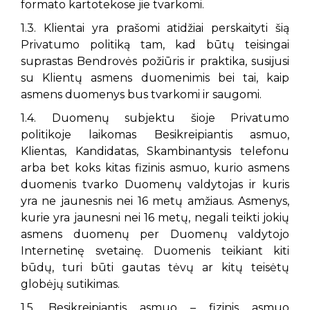
formato kartotekose jie tvarkomi.
1.3. Klientai yra prašomi atidžiai perskaityti šią
Privatumo politiką tam, kad būtų teisingai
suprastas Bendrovės požiūris ir praktika, susijusi
su Klientų asmens duomenimis bei tai, kaip
asmens duomenys bus tvarkomi ir saugomi.
1.4. Duomenų subjektu šioje Privatumo
politikoje laikomas Besikreipiantis asmuo,
Klientas, Kandidatas, Skambinantysis telefonu
arba bet koks kitas fizinis asmuo, kurio asmens
duomenis tvarko Duomenų valdytojas ir kuris
yra ne jaunesnis nei 16 metų amžiaus. Asmenys,
kurie yra jaunesni nei 16 metų, negali teikti jokių
asmens duomenų per Duomenų valdytojo
Internetinę svetainę. Duomenis teikiant kiti
būdų, turi būti gautas tėvų ar kitų teisėtų
globėjų sutikimas.
1.5. Besikreipiantis asmuo – fizinis asmuo