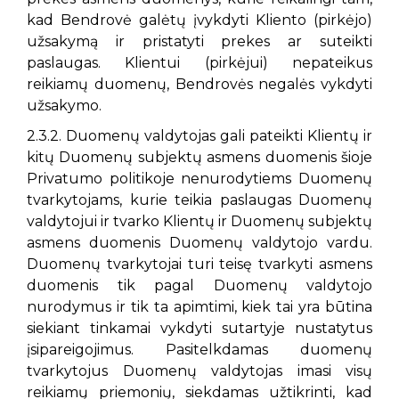
kad Bendrovė galėtų įvykdyti Kliento (pirkėjo)
užsakymą ir pristatyti prekes ar suteikti
paslaugas. Klientui (pirkėjui) nepateikus
reikiamų duomenų, Bendrovės negalės vykdyti
užsakymo.
2.3.2. Duomenų valdytojas gali pateikti Klientų ir
kitų Duomenų subjektų asmens duomenis šioje
Privatumo politikoje nenurodytiems Duomenų
tvarkytojams, kurie teikia paslaugas Duomenų
valdytojui ir tvarko Klientų ir Duomenų subjektų
asmens duomenis Duomenų valdytojo vardu.
Duomenų tvarkytojai turi teisę tvarkyti asmens
duomenis tik pagal Duomenų valdytojo
nurodymus ir tik ta apimtimi, kiek tai yra būtina
siekiant tinkamai vykdyti sutartyje nustatytus
įsipareigojimus. Pasitelkdamas duomenų
tvarkytojus Duomenų valdytojas imasi visų
reikiamų priemonių, siekdamas užtikrinti, kad