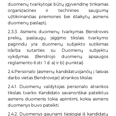
duomenų tvarkytojai būtų įgyvendinę tinkamas
organizacines ir technines saugumą
užtikrinančias priemones bei išlaikytų asmens
duomenų paslaptį.
2.3.3. Asmens duomenų tvarkymas Bendrovės
prekių, paslaugų įsigijimo tikslais tvarkymo
pagrindu yra: duomenų subjekto sutikimas
ir/arba sutarties su Duomenų subjektu
vykdymas (Bendrojo duomenų apsaugos
reglamento 6 str. 1 d. a) ir b) punktai).
2.4.Personalo (asmenų kandidatuojančių į laisvas
darbo vietas Bendrovėje) atrankos tikslas
2.4.1. Duomenų valdytojas personalo atrankos
tikslais tvarko Kandidato savanoriškai pateiktus
asmens duomenis tokia apimtimi, kokia asmens
duomenys buvo pateikti.
2.4.2. Duomenys gaunami tiesiogiai iš kandidatų