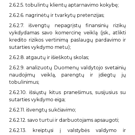
2.6.2.5. tobulintų klientų aptarnavimo kokybę;
2.6.2.6. nagrinėtų ir tvarkytų pretenzijas;
2.6.2.7. išvengtų nepagrįstų finansinių rizikų
vykdydamas savo komercinę veiklą (įsk., atlikti
kredito rizikos vertinimą paslaugų pardavimo ir
sutarties vykdymo metu);
2.6.2.8. atgautų ir išieškotų skolas;
2.6.2.9. analizuotų Duomenų valdytojo svetainių
naudojimų veiklą, parengtų ir įdiegtų jų
tobulinimus;
2.6.2.10. išsiųstų kitus pranešimus, susijusius su
sutarties vykdymo eiga;
2.6.2.11. išvengtų sukčiavimo;
2.6.2.12. savo turtui ir darbuotojams apsaugoti;
2.6.2.13. kreiptųsi į valstybės valdymo ir