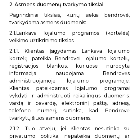
2. Asmens duomenų tvarkymo tikslai
Pagrindiniai tikslais, kurių siekia bendrovė,
tvarkydama asmens duomenis:
2.1.Lankava lojalumo programos (kortelės)
veikimo užtikrinimo tikslas
2.1.1. Klientas įsigydamas Lankava lojalumo
kortelę pateikia Bendrovei lojalumo kortelių
registracijos blankus, kuriuose nurodyta
informacija naudojama Bendrovės
administruojamoje lojalumo programoje.
Klientas pateikdamas lojalumo programai
vykdyti ir administruoti reikalingus duomenis:
vardą ir pavardę, elektroninį paštą, adresą,
telefono numerį, sutinka, kad Bendrovė
tvarkytų šiuos asmens duomenis.
2.1.2. Tuo atveju, jei Klientas nesutinka su
privatumo politika, nepateikia duomenų ar