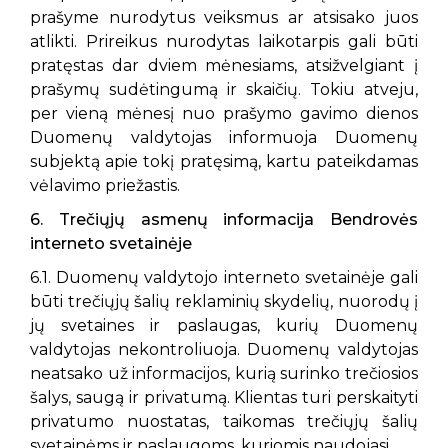
prašyme nurodytus veiksmus ar atsisako juos
atlikti. Prireikus nurodytas laikotarpis gali būti
pratęstas dar dviem mėnesiams, atsižvelgiant į
prašymų sudėtingumą ir skaičių. Tokiu atveju,
per vieną mėnesį nuo prašymo gavimo dienos
Duomenų valdytojas informuoja Duomenų
subjektą apie tokį pratęsimą, kartu pateikdamas
vėlavimo priežastis.
6. Trečiųjų asmenų informacija Bendrovės
interneto svetainėje
6.1. Duomenų valdytojo interneto svetainėje gali
būti trečiųjų šalių reklaminių skydelių, nuorodų į
jų svetaines ir paslaugas, kurių Duomenų
valdytojas nekontroliuoja. Duomenų valdytojas
neatsako už informacijos, kurią surinko trečiosios
šalys, saugą ir privatumą. Klientas turi perskaityti
privatumo nuostatas, taikomas trečiųjų šalių
svetainėms ir paslaugoms, kuriomis naudojasi.