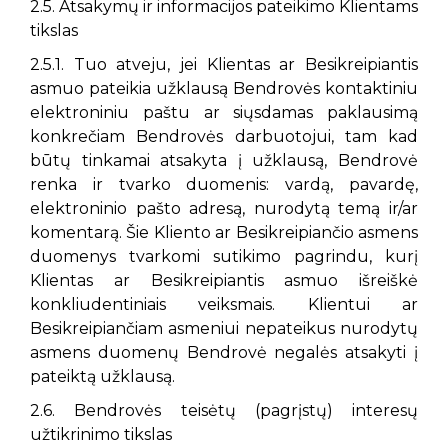
2.5. Atsakymų ir informacijos pateikimo Klientams
tikslas
2.5.1. Tuo atveju, jei Klientas ar Besikreipiantis
asmuo pateikia užklausą Bendrovės kontaktiniu
elektroniniu paštu ar siųsdamas paklausimą
konkrečiam Bendrovės darbuotojui, tam kad
būtų tinkamai atsakyta į užklausą, Bendrovė
renka ir tvarko duomenis: vardą, pavardę,
elektroninio pašto adresą, nurodytą temą ir/ar
komentarą. Šie Kliento ar Besikreipiančio asmens
duomenys tvarkomi sutikimo pagrindu, kurį
Klientas ar Besikreipiantis asmuo išreiškė
konkliudentiniais veiksmais. Klientui ar
Besikreipiančiam asmeniui nepateikus nurodytų
asmens duomenų Bendrovė negalės atsakyti į
pateiktą užklausą.
2.6. Bendrovės teisėtų (pagrįstų) interesų
užtikrinimo tikslas