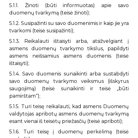
5.1.1. Žinoti (būti informuotas) apie savo
duomenų tvarkymą (teisė žinoti);
5.1.2. Susipažinti su savo duomenimis ir kaip jie yra
tvarkomi (teisė susipažinti);
5.1.3. Reikalauti ištaisyti arba, atsižvelgiant į
asmens duomenų tvarkymo tikslus, papildyti
asmens neišsamius asmens duomenis (teisė
ištaisyti);
5.1.4. Savo duomenis sunaikinti arba sustabdyti
savo duomenų tvarkymo veiksmus (išskyrus
saugojimą) (teisė sunaikinti ir teisė „būti
pamirštam“);
5.1.5. Turi teisę reikalauti, kad asmens Duomenų
valdytojas apribotų asmens duomenų tvarkymą
esant vienai iš teisėtų priežasčių (teisė apriboti);
5.1.6. Turi teisę į duomenų perkėlimą (teisė