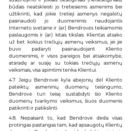
būdais neatskleisti jo tretiesiems asmenims bei
užtikrinti, kad jokie tretieji asmenys negalėtų
pasinaudoti jo duomenimis naudojantis
Interneto svetaine ir (ar) Bendrovės teikiamomis
paslaugomis ir (ar) kitais tikslais. Klientas atsako
už bet kokius trečiųjų asmenų veiksmus, jei jie
buvo padaryti pasinaudojant Kliento
duomenimis, ir visos pareigos bei atsakomybė,
atsiradę ar susiję su tokiais trečiųjų asmenų
veiksmais, visa apimtimi tenka Klientui.
4.7. Jeigu Bendrovei kyla abejonių dėl Kliento
pateiktų asmeninių duomenų teisingumo,
Bendrovė turi teisę sustabdyti šio Kliento
duomenų tvarkymo veiksmus, šiuos duomenis
patikrinti ir patikslinti.
4.8. Nepaisant to, kad Bendrovė deda visas
protingas pastangas tam, kad apsaugotų Klientų