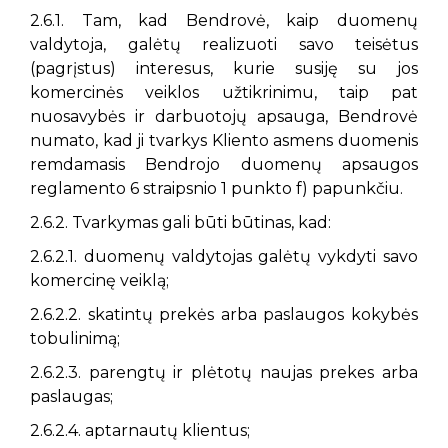
2.6.1. Tam, kad Bendrovė, kaip duomenų
valdytoja, galėtų realizuoti savo teisėtus
(pagrįstus) interesus, kurie susiję su jos
komercinės veiklos užtikrinimu, taip pat
nuosavybės ir darbuotojų apsauga, Bendrovė
numato, kad ji tvarkys Kliento asmens duomenis
remdamasis Bendrojo duomenų apsaugos
reglamento 6 straipsnio 1 punkto f) papunkčiu.
2.6.2. Tvarkymas gali būti būtinas, kad:
2.6.2.1. duomenų valdytojas galėtų vykdyti savo
komercinę veiklą;
2.6.2.2. skatintų prekės arba paslaugos kokybės
tobulinimą;
2.6.2.3. parengtų ir plėtotų naujas prekes arba
paslaugas;
2.6.2.4. aptarnautų klientus;