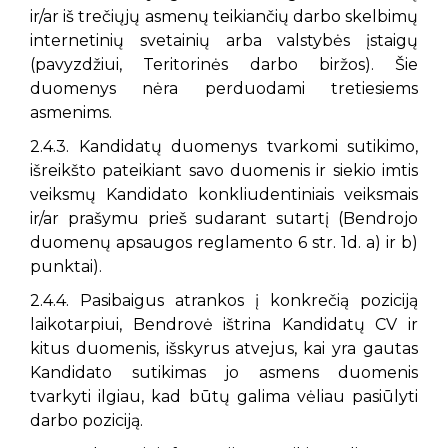
ir/ar iš trečiųjų asmenų teikiančių darbo skelbimų
internetinių svetainių arba valstybės įstaigų
(pavyzdžiui, Teritorinės darbo biržos). Šie
duomenys nėra perduodami tretiesiems
asmenims.
2.4.3. Kandidatų duomenys tvarkomi sutikimo,
išreikšto pateikiant savo duomenis ir siekio imtis
veiksmų Kandidato konkliudentiniais veiksmais
ir/ar prašymu prieš sudarant sutartį (Bendrojo
duomenų apsaugos reglamento 6 str. 1d. a) ir b)
punktai).
2.4.4. Pasibaigus atrankos į konkrečią poziciją
laikotarpiui, Bendrovė ištrina Kandidatų CV ir
kitus duomenis, išskyrus atvejus, kai yra gautas
Kandidato sutikimas jo asmens duomenis
tvarkyti ilgiau, kad būtų galima vėliau pasiūlyti
darbo poziciją.