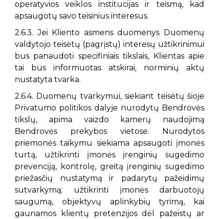
operatyvios veiklos institucijas ir teismą, kad
apsaugotų savo teisinius interesus.
2.6.3. Jei Kliento asmens duomenys Duomenų
valdytojo teisėtų (pagrįstų) interesų užtikrinimui
bus panaudoti specifiniais tikslais, Klientas apie
tai bus informuotas atskirai, norminių aktų
nustatyta tvarka.
2.6.4. Duomenų tvarkymui, siekiant teisėtų šioje
Privatumo politikos dalyje nurodytų Bendrovės
tikslų, apima vaizdo kamerų naudojimą
Bendrovės prekybos vietose. Nurodytos
priemonės taikymu siekiama apsaugoti įmonės
turtą, užtikrinti įmonės įrenginių sugedimo
prevenciją, kontrolę, greitą įrenginių sugedimo
priežasčių nustatymą ir padarytų pažeidimų
sutvarkymą; užtikrinti įmonės darbuotojų
saugumą, objektyvų aplinkybių tyrimą, kai
gaunamos klientų pretenzijos dėl pažeistų ar