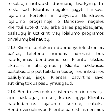
reikalauja nutraukti duomenų tvarkymą, tai
reikš, kad Klientas negalės įsigyti Lankava
lojalumo kortelės ir dalyvauti Bendrovės
lojalumo programoje, o Bendrovė negalės
Klientui suteikti visų arba dalies pageidaujamų
paslaugų ir užtikrinti visų lojalumo programos
privalumų bei naudų.
2.1.3. Kliento kontaktiniai duomenys (elektroninis
paštas, telefono numeris, adresas) bus
naudojamas bendravimo su Klientu tikslais,
įskaitant ir atsakymus į Kliento užklausas,
pastabas, taip pat teikdami tiesioginės rinkodaros
pasiūlymus, jeigu Klientas patvirtins savo
sutikimą tokius pasiūlymus gauti.
2.1.4. Bendrovės renka ir sisteminama informacija
apie paslaugas, prekes, kurias įsigyja Klientas
naudodamasis lojalumo kortele, suteikia
Bendrovei galimybę Klientui pateikti asmeninius