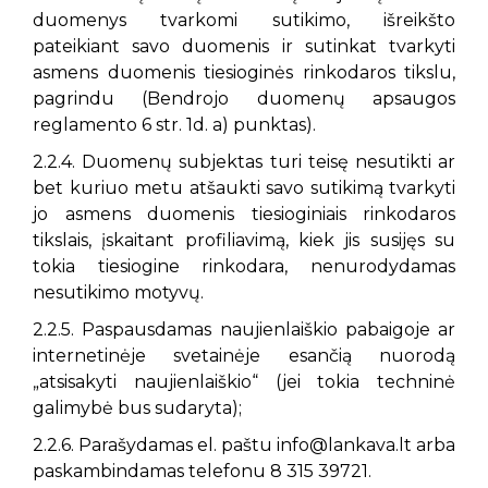
duomenys tvarkomi sutikimo, išreikšto
pateikiant savo duomenis ir sutinkat tvarkyti
asmens duomenis tiesioginės rinkodaros tikslu,
pagrindu (Bendrojo duomenų apsaugos
reglamento 6 str. 1d. a) punktas).
2.2.4. Duomenų subjektas turi teisę nesutikti ar
bet kuriuo metu atšaukti savo sutikimą tvarkyti
jo asmens duomenis tiesioginiais rinkodaros
tikslais, įskaitant profiliavimą, kiek jis susijęs su
tokia tiesiogine rinkodara, nenurodydamas
nesutikimo motyvų.
2.2.5. Paspausdamas naujienlaiškio pabaigoje ar
internetinėje svetainėje esančią nuorodą
„atsisakyti naujienlaiškio“ (jei tokia techninė
galimybė bus sudaryta);
2.2.6. Parašydamas el. paštu info@lankava.lt arba
paskambindamas telefonu 8 315 39721.