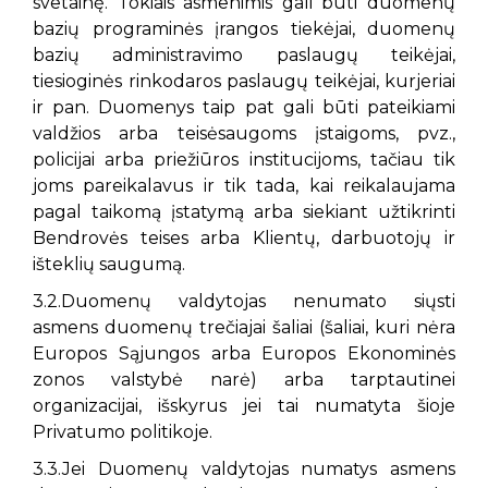
svetainę. Tokiais asmenimis gali būti duomenų
bazių programinės įrangos tiekėjai, duomenų
bazių administravimo paslaugų teikėjai,
tiesioginės rinkodaros paslaugų teikėjai, kurjeriai
ir pan. Duomenys taip pat gali būti pateikiami
valdžios arba teisėsaugoms įstaigoms, pvz.,
policijai arba priežiūros institucijoms, tačiau tik
joms pareikalavus ir tik tada, kai reikalaujama
pagal taikomą įstatymą arba siekiant užtikrinti
Bendrovės teises arba Klientų, darbuotojų ir
išteklių saugumą.
3.2.Duomenų valdytojas nenumato siųsti
asmens duomenų trečiajai šaliai (šaliai, kuri nėra
Europos Sąjungos arba Europos Ekonominės
zonos valstybė narė) arba tarptautinei
organizacijai, išskyrus jei tai numatyta šioje
Privatumo politikoje.
3.3.Jei Duomenų valdytojas numatys asmens