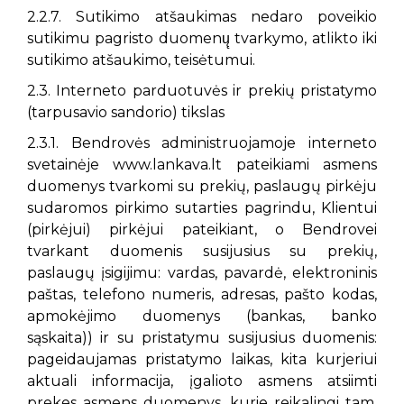
2.2.7. Sutikimo atšaukimas nedaro poveikio
sutikimu pagristo duomenų̨ tvarkymo, atlikto iki
sutikimo atšaukimo, teisėtumui.
2.3. Interneto parduotuvės ir prekių pristatymo
(tarpusavio sandorio) tikslas
2.3.1. Bendrovės administruojamoje interneto
svetainėje www.lankava.lt pateikiami asmens
duomenys tvarkomi su prekių, paslaugų pirkėju
sudaromos pirkimo sutarties pagrindu, Klientui
(pirkėjui) pirkėjui pateikiant, o Bendrovei
tvarkant duomenis susijusius su prekių,
paslaugų įsigijimu: vardas, pavardė, elektroninis
paštas, telefono numeris, adresas, pašto kodas,
apmokėjimo duomenys (bankas, banko
sąskaita)) ir su pristatymu susijusius duomenis:
pageidaujamas pristatymo laikas, kita kurjeriui
aktuali informacija, įgalioto asmens atsiimti
prekes asmens duomenys, kurie reikalingi tam,