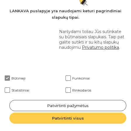
naudojami www.lankava.lt tinklalapyje:
LANKAVA puslapyje yra naudojami keturi pagrindiniai
Ar
slapukų tipai.
Slapuko
duomenys
Slapuko
Renkami
tikslas (kam
perduodam
pavadinimas
duomenys
naudojamas?)
Naršydami toliau Jūs sutinkate
trečiosiom
su būtinaisiais slapukais. Taip pat
šalims?
galite sutikti ir su kitų slapukų
naudojimu
Privatumo politika
.
Naršymo
_gat
Taip
duomenys
Naršymo
_ga
Taip
Slapukas skirtas
duomenys
statistikai apie
Būtinieji
Funkciniai
Šis slapukas
vartotojų elseną
kaupia ir
rinkti.
Statistiniai
Rinkodaros
atnaujina
informacija
_gid
Taip
apie Jūsų
Patvirtinti pažymėtus
lankytus
Patvirtinti visus
tinklapio
puslapius.