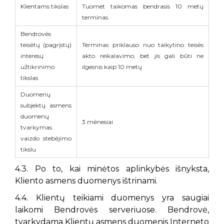
Klientams tikslas
Tuomet taikomas bendrasis 10 metų
terminas
Bendrovės
teisėtų (pagrįstų)
Terminas priklauso nuo taikytino teisės
interesų
akto reikalavimo, bet jis gali būti ne
užtikrinimo
ilgesnis kaip 10 metų
tikslas
Duomenų
subjektų asmens
duomenų
3 mėnesiai
tvarkymas
vaizdo stebėjimo
tikslu
4.3. Po to, kai minėtos aplinkybės išnyksta,
Kliento asmens duomenys ištrinami.
4.4. Klientų teikiami duomenys yra saugiai
laikomi Bendrovės serveriuose. Bendrovė,
tvarkydama Klientų asmens duomenis Interneto