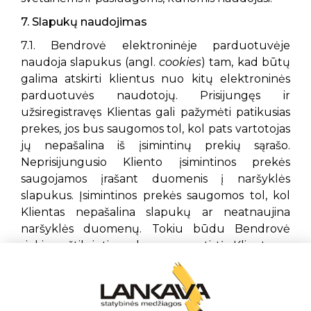
7. Slapukų naudojimas
7.1. Bendrovė elektroninėje parduotuvėje
naudoja slapukus (angl.
cookies
) tam, kad būtų
galima atskirti klientus nuo kitų elektroninės
parduotuvės naudotojų. Prisijungęs ir
užsiregistravęs Klientas gali pažymėti patikusias
prekes, jos bus saugomos tol, kol pats vartotojas
jų nepašalina iš įsimintinų prekių sąrašo.
Neprisijungusio Kliento įsimintinos prekės
saugojamos įrašant duomenis į naršyklės
slapukus. Įsimintinos prekės saugomos tol, kol
Klientas nepašalina slapukų ar neatnaujina
naršyklės duomenų. Tokiu būdu Bendrovė
siekia užtikrinti malonesnę patirtį Klientams,
naršantiems elektroninėje parduotuvėje bei
tobulinti pačią elektroninę parduotuvę.
Slapukai kurie yra