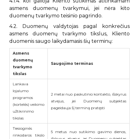
4.1.4. kol galioja Kliento sutikimas atitinkamam
asmens duomenų tvarkymui, jei nėra kito
duomenų tvarkymo teisinio pagrindo.
4.2. Duomenų valdytojas pagal konkrečius
asmens duomenų tvarkymo tikslus, Kliento
duomenis saugo laikydamasis šių terminų:
Asmens
duomenų
Saugojimo terminas
tvarkymo
tikslas
Lankava
lojalumo
2 metai nuo paskutinio kontakto, išskyrus
programos
atvejus, jei Duomenų subjektas
(kortelės) veikimo
pageidauja šį terminą pratęsti
užtikrinimo
tikslas
Tiesioginės
5 metus nuo sutikimo gavimo dienos,
rinkodaros tikslo
išskyrus atvejus, jei Duomenų subjektas