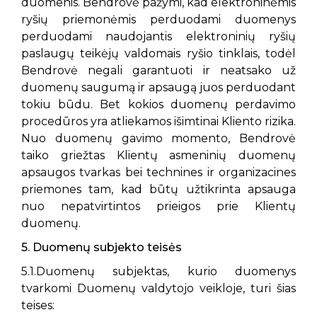
duomenis. Bendrovė pažymi, kad elektroninėmis
ryšių priemonėmis perduodami duomenys
perduodami naudojantis elektroninių ryšių
paslaugų teikėjų valdomais ryšio tinklais, todėl
Bendrovė negali garantuoti ir neatsako už
duomenų saugumą ir apsaugą juos perduodant
tokiu būdu. Bet kokios duomenų perdavimo
procedūros yra atliekamos išimtinai Kliento rizika.
Nuo duomenų gavimo momento, Bendrovė
taiko griežtas Klientų asmeninių duomenų
apsaugos tvarkas bei technines ir organizacines
priemones tam, kad būtų užtikrinta apsauga
nuo nepatvirtintos prieigos prie Klientų
duomenų.
5. Duomenų subjekto teisės
5.1.Duomenų subjektas, kurio duomenys
tvarkomi Duomenų valdytojo veikloje, turi šias
teises: