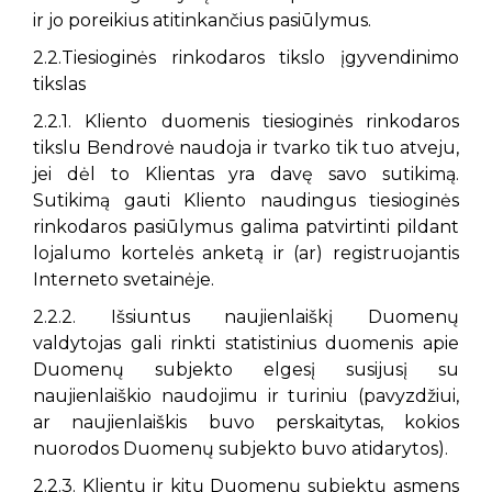
ir jo poreikius atitinkančius pasiūlymus.
2.2.Tiesioginės rinkodaros tikslo įgyvendinimo
tikslas
2.2.1. Kliento duomenis tiesioginės rinkodaros
tikslu Bendrovė naudoja ir tvarko tik tuo atveju,
jei dėl to Klientas yra davę savo sutikimą.
Sutikimą gauti Kliento naudingus tiesioginės
rinkodaros pasiūlymus galima patvirtinti pildant
lojalumo kortelės anketą ir (ar) registruojantis
Interneto svetainėje.
2.2.2. Išsiuntus naujienlaiškį Duomenų
valdytojas gali rinkti statistinius duomenis apie
Duomenų subjekto elgesį susijusį su
naujienlaiškio naudojimu ir turiniu (pavyzdžiui,
ar naujienlaiškis buvo perskaitytas, kokios
nuorodos Duomenų subjekto buvo atidarytos).
2.2.3. Klientų ir kitų Duomenų subjektų asmens