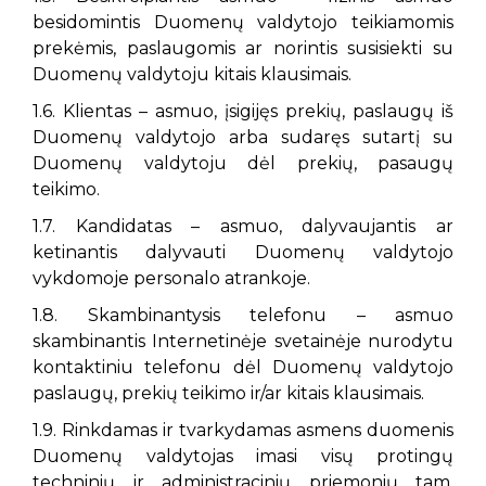
besidomintis Duomenų valdytojo teikiamomis
prekėmis, paslaugomis ar norintis susisiekti su
Duomenų valdytoju kitais klausimais.
1.6. Klientas – asmuo, įsigijęs prekių, paslaugų iš
Duomenų valdytojo arba sudaręs sutartį su
Duomenų valdytoju dėl prekių, pasaugų
teikimo.
1.7. Kandidatas – asmuo, dalyvaujantis ar
ketinantis dalyvauti Duomenų valdytojo
vykdomoje personalo atrankoje.
1.8. Skambinantysis telefonu – asmuo
skambinantis Internetinėje svetainėje nurodytu
kontaktiniu telefonu dėl Duomenų valdytojo
paslaugų, prekių teikimo ir/ar kitais klausimais.
1.9. Rinkdamas ir tvarkydamas asmens duomenis
Duomenų valdytojas imasi visų protingų
techninių ir administracinių priemonių tam,