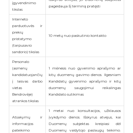
įgyvendinimo
pageidauja šį terminą pratęsti
tikslas
Interneto
parduotuvės ir
prekių
10 metų nuo paskutinio kontakto
pristatymo
(tarpusavio
sandorio) tikslas
Personalo
(asmenų
1 mėnesis nuo gyvenimo aprašymo ar
kandidatuojančių
kitų duomenų gavimo dienos. Ilgesniam
į laisvas darbo
Kandidatų gyvenimo aprašymo ir kitų
vietas
duomenų saugojimui reikalingas
Bendrovėje)
Kandidato sutikimas
atrankos tikslas
1 metai nuo konsultacijos, užklausos
Atsakymų ir
įvykdymo dienos. Išskyrus atvejus, kai
informacijos
Duomenų subjektas kreipiasi dėl
pateikimo
Duomenų valdytojo paslaugų teikimo.