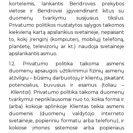
kortelėmis, lankantis Bendrovės prekybos
vietose ir Bendrovei įgyvendinant kitus su
duomenų tvarkymu susijusius tikslus.
Privatumo politikos nustatytos sąlygos taikomos
kiekvieną kartą apsilankius svetainėje, nepaisant
to, kokį įrenginį (kompiuterį, mobilųjį telefoną,
planšetę, televizorių ar kt.) naudoja svetainėje
apsilankantis asmuo.
1.2. Privatumo politika taikoma asmens
duomenų apsaugos užtikrinimui fizinių asmenų
atžvilgiu – būsimų darbuotojų ir klientų, įskaitant
potencialius, buvusius ir esamus (toliau –
Klientai
). Privatumo politika taikoma duomenų
tvarkymui nepriklausomai nuo to, kokia forma ir
(arba) kokioje aplinkoje Klientas teikia asmens
duomenis (duomenų valdytojo interneto
svetainėje, popieriniu formatu arba telefonu), ir
kokiose įmonės sistemose arba popieriaus