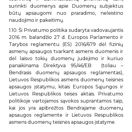
surinkti duomenys apie Duomenų subjektus
būtų apsaugomi nuo praradimo, neleistino
naudojimo ir pakeitimų.
1.10. Ši Privatumo politika sudaryta vadovaujantis
2016 m. balandžio 27 d. Europos Parlamento ir
Tarybos reglamentu (ES) 2016/679 dėl fizinių
asmenų apsaugos tvarkant asmens duomenis ir
dėl laisvo tokių duomenų judėjimo ir kuriuo
panaikinama Direktyva 95/46/EB (toliau –
Bendrasis duomenų apsaugos reglamentas),
Lietuvos Respublikos asmens duomenų teisinės
apsaugos įstatymu, kitais Europos Sąjungos ir
Lietuvos Respublikos teisės aktais. Privatumo
politikoje vartojamos sąvokos suprantamos taip,
kai jos yra apibrėžtos Bendrajame duomenų
apsaugos reglamente ir Lietuvos Respublikos
asmens duomenų teisinės apsaugos įstatyme.