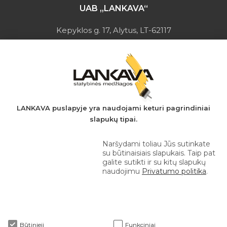
UAB „LANKAVA“
Kepyklos g. 17, Alytus, LT-62117
Įmonės kodas: 149728275
PVM mokėtojo kodas: LT497282716
A.s.: LT037044060001923651
AB SEB bankas
+370 610 42 222
LANKAVA puslapyje yra naudojami keturi pagrindiniai
slapukų tipai.
eprekyba@lankava.lt
Naršydami toliau Jūs sutinkate
su būtinaisiais slapukais. Taip pat
galite sutikti ir su kitų slapukų
naudojimu
Privatumo politika
.
Apie mus
Būtinieji
Funkciniai