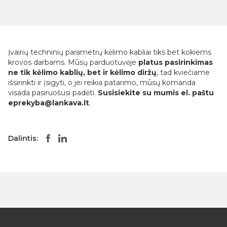
Įvairių techninių parametrų kėlimo kabliai tiks bet kokiems
krovos darbams. Mūsų parduotuvėje
platus pasirinkimas
ne tik kėlimo kablių, bet ir kėlimo diržų
, tad kviečiame
išsirinkti ir įsigyti, o jei reikia patarimo, mūsų komanda
visada pasiruošusi padėti.
Susisiekite su mumis el. paštu
eprekyba@lankava.lt
.
Dalintis: