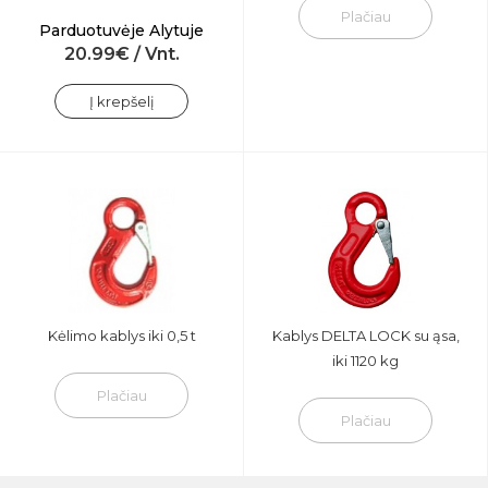
Plačiau
Parduotuvėje Alytuje
20.99€ / Vnt.
Į krepšelį
Kėlimo kablys iki 0,5 t
Kablys DELTA LOCK su ąsa,
iki 1120 kg
Plačiau
Plačiau