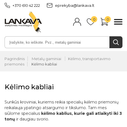
+370 610 42 222
eprekyba@lankava.lt
0
0
Pagrindinis
Metalų gaminiai
Kėlimo, transportavimo
priemonės
Kėlimo kabliai
Kėlimo kabliai
Sunkūs kroviniai, kuriems reikia specialių kėlimo priemonių
reikalauja ypatingo atsargumo ir tikslumo. Tam mes
siūlome specialius
kėlimo kablius, kurie gali atlaikyti iki 3
tonų
ir daugiau svorio.