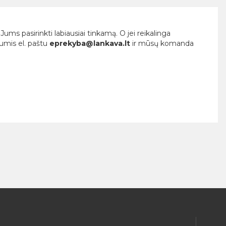
ums pasirinkti labiausiai tinkamą. O jei reikalinga
mumis el. paštu
eprekyba@lankava.lt
ir mūsų komanda