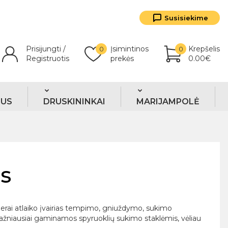
Susisiekime
Prisijungti /
Įsimintinos
Krepšelis
0
0
Registruotis
prekės
0.00€
TUS
DRUSKININKAI
MARIJAMPOLĖ
s
gerai atlaiko įvairias tempimo, gniuždymo, sukimo
dažniausiai gaminamos spyruoklių sukimo staklėmis, vėliau