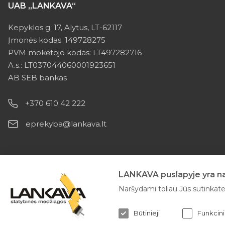
UAB „LANKAVA“
Kepyklos g. 17, Alytus, LT-62117
Įmonės kodas: 149728275
PVM mokėtojo kodas: LT497282716
A.s.: LT037044060001923651
AB SEB bankas
+370 610 42 222
eprekyba@lankava.lt
LANKAVA puslapyje yra nau
Naršydami toliau Jūs sutinkate 
Būtinieji
Funkcini
2026 © Lankava visos teisės saugomos