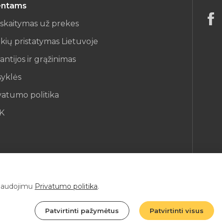
entams
iskaitymas už prekes
kių pristatymas Lietuvoje
antijos ir grąžinimas
syklės
vatumo politika
K
ų naudojimu
Privatumo politika
.
Patvirtinti pažymėtus
Patvirtinti visus
Sprendimas: