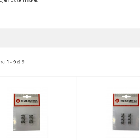
ojamos termiškai.
ma:
1 - 9
iš
9