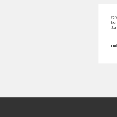
Iti
kon
Ju
Dal