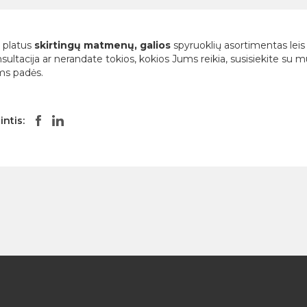
n platus
skirtingų matmenų, galios
spyruoklių asortimentas leis J
sultacija ar nerandate tokios, kokios Jums reikia, susisiekite su 
ms padės.
intis: