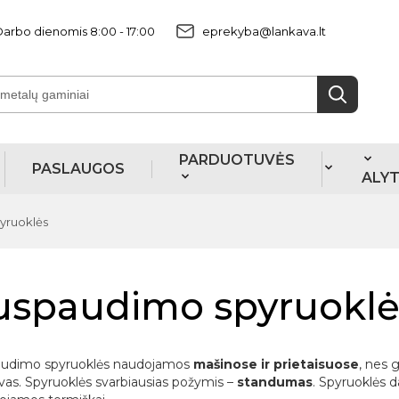
arbo dienomis 8:00 - 17:00
eprekyba@lankava.lt
PARDUOTUVĖS
PASLAUGOS
ALY
yruoklės
uspaudimo spyruoklė
udimo spyruoklės naudojamos
mašinose ir prietaisuose
, nes 
vas. Spyruoklės svarbiausias požymis –
standumas
. Spyruoklės 