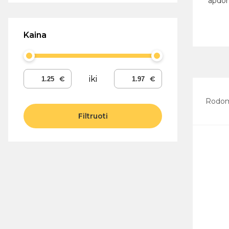
apdor
Kaina
iki
Rodo
Filtruoti