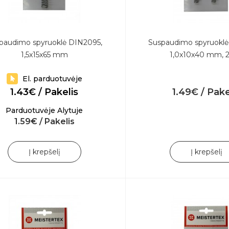
paudimo spyruoklė DIN2095,
Suspaudimo spyruoklė
1,5x15x65 mm
1,0x10x40 mm, 2
El. parduotuvėje
1.43€ / Pakelis
1.49€ / Pake
Parduotuvėje Alytuje
1.59€ / Pakelis
Į krepšelį
Į krepšelį