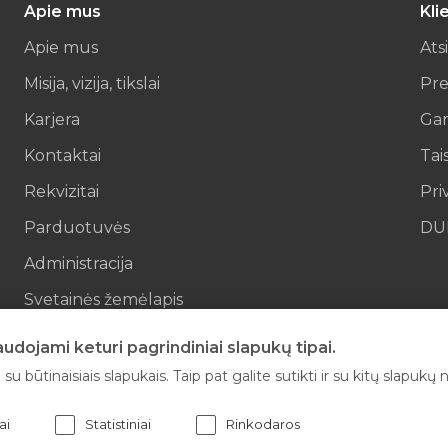
Apie mus
Kli
Apie mus
Ats
Misija, vizija, tikslai
Pre
Karjera
Gar
Kontaktai
Tai
Rekvizitai
Pri
Parduotuvės
DU
Administracija
Svetainės žemėlapis
El parduotuvės kontaktai
dojami keturi pagrindiniai slapukų tipai.
su būtinaisiais slapukais. Taip pat galite sutikti ir su kitų slapuk
ai
Statistiniai
Rinkodaros