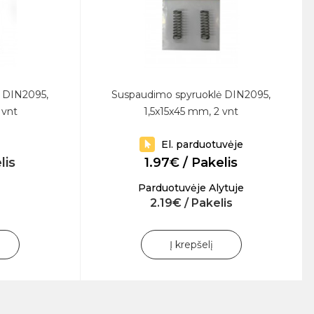
 DIN2095,
Suspaudimo spyruoklė DIN2095,
 vnt
1,5x15x45 mm, 2 vnt
El. parduotuvėje
lis
1.97€ / Pakelis
Parduotuvėje Alytuje
2.19€ / Pakelis
Į krepšelį