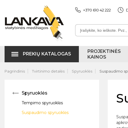
+370 610 42 222
D
PROJEKTINĖS
PREKIŲ KATALOGAS
KAINOS
Pagrindinis
Tvirtinimo detalės
Spyruoklės
Suspaudimo sp
Spyruoklės
S
Tempimo spyruoklės
Suspaudimo spyruoklės
Suspa
apkro