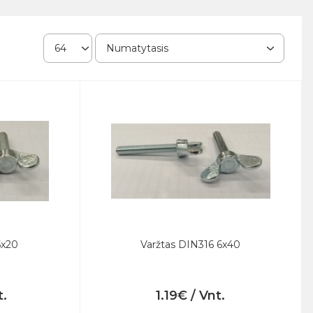
5x20
Varžtas DIN316 6x40
t.
1.19€ / Vnt.