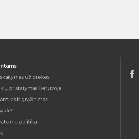
entams
iskaitymas už prekes
kių pristatymas Lietuvoje
antijos ir grąžinimas
syklės
vatumo politika
K