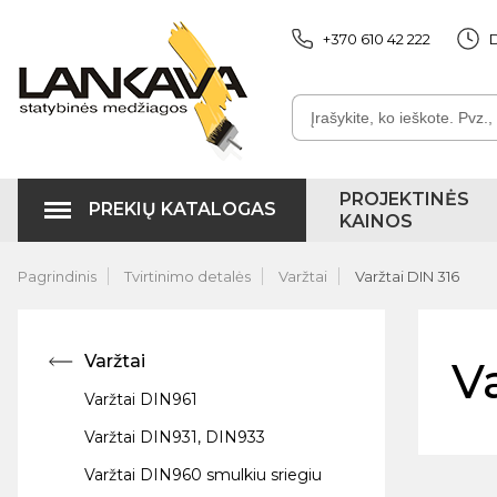
+370 610 42 222
D
PROJEKTINĖS
PREKIŲ KATALOGAS
KAINOS
Pagrindinis
Tvirtinimo detalės
Varžtai
Varžtai DIN 316
Varžtai
V
Varžtai DIN961
Varžtai DIN931, DIN933
Varžtai DIN960 smulkiu sriegiu