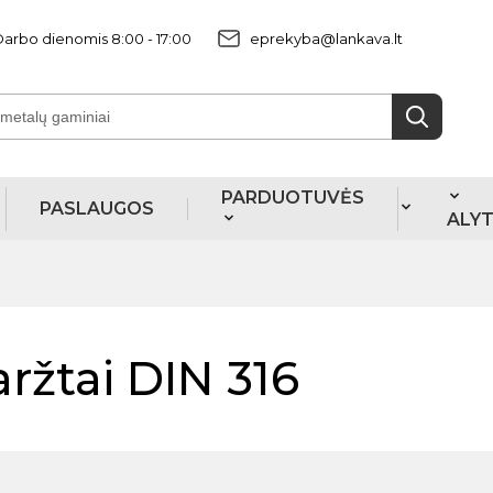
arbo dienomis 8:00 - 17:00
eprekyba@lankava.lt
PARDUOTUVĖS
PASLAUGOS
ALY
aržtai DIN 316