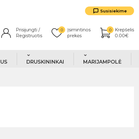
Susisiekime
Prisijungti /
Įsimintinos
Krepšelis
0
0
Registruotis
prekės
0.00€
TUS
DRUSKININKAI
MARIJAMPOLĖ