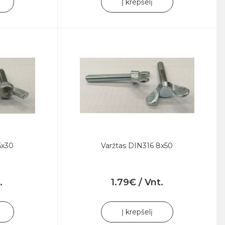
Į krepšelį
6x30
Varžtas DIN316 8x50
.
1.79€ / Vnt.
Į krepšelį