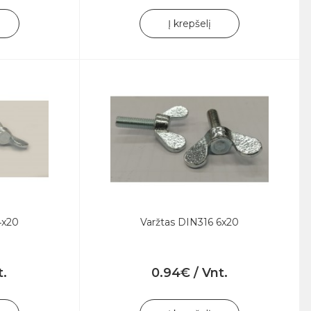
Į krepšelį
4x20
Varžtas DIN316 6x20
t.
0.94€ / Vnt.