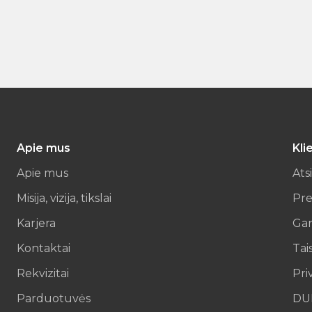
Apie mus
Kli
Apie mus
Ats
Misija, vizija, tikslai
Pre
Karjera
Gar
Kontaktai
Tai
Rekvizitai
Pri
Parduotuvės
DU