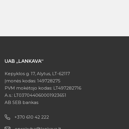
UAB „LANKAVA“
Kepyklos g. 17, Alytus, LT-62117
Įmonės kodas: 149728275
PVM mokėtojo kodas: LT497282716
A.s.: LT037044060001923651
AB SEB bankas
+370 610 42 222
eprekyba@lankava.lt