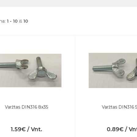
ma:
1 - 10
iš
10
Varžtas DIN316 8x35
Varžtas DIN316 
1.59€ / Vnt.
0.89€ / Vn