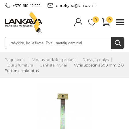
+370 610 42 222
eprekyba@lankava.lt
0
0
Pagrindinis
Vidaus apdailos prekės
Durys, jų dalys
Durų furnitūra
Lankstai, vyriai
Vyris uždėtinis 500 mm, 210
Fortem, cinkuotas