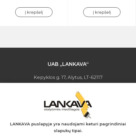
Į krepšelį
Į krepšelį
UAB „LANKAVA“
Kepyklos g. 17, Alytus, LT-62117
Įmonės kodas: 149728275
PVM mokėtojo kodas: LT497282716
A.s.: LT037044060001923651
AB SEB bankas
+370 610 42 222
LANKAVA puslapyje yra naudojami keturi pagrindiniai
slapukų tipai.
eprekyba@lankava.lt