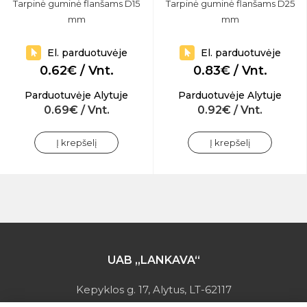
Tarpinė guminė flanšams D15
Tarpinė guminė flanšams D25
mm
mm
El. parduotuvėje
El. parduotuvėje
0.62€ / Vnt.
0.83€ / Vnt.
Parduotuvėje Alytuje
Parduotuvėje Alytuje
0.69€ / Vnt.
0.92€ / Vnt.
Į krepšelį
Į krepšelį
UAB „LANKAVA“
Kepyklos g. 17, Alytus, LT-62117
Įmonės kodas: 149728275