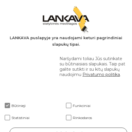
PVM mokėtojo kodas: LT497282716
A.s.: LT037044060001923651
AB SEB bankas
+370 610 42 222
LANKAVA puslapyje yra naudojami keturi pagrindiniai
slapukų tipai.
eprekyba@lankava.lt
Naršydami toliau Jūs sutinkate
su būtinaisiais slapukais. Taip pat
galite sutikti ir su kitų slapukų
naudojimu
Privatumo politika
.
Apie mus
Būtinieji
Funkciniai
Klientams
Statistiniai
Rinkodaros