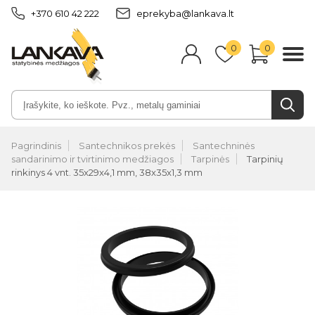
+370 610 42 222
eprekyba@lankava.lt
0
0
Pagrindinis
Santechnikos prekės
Santechninės
sandarinimo ir tvirtinimo medžiagos
Tarpinės
Tarpinių
rinkinys 4 vnt. 35x29x4,1 mm, 38x35x1,3 mm