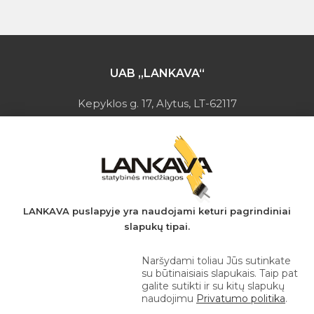
UAB „LANKAVA“
Kepyklos g. 17, Alytus, LT-62117
Įmonės kodas: 149728275
PVM mokėtojo kodas: LT497282716
A.s.: LT037044060001923651
AB SEB bankas
+370 610 42 222
LANKAVA puslapyje yra naudojami keturi pagrindiniai
slapukų tipai.
eprekyba@lankava.lt
Naršydami toliau Jūs sutinkate
su būtinaisiais slapukais. Taip pat
galite sutikti ir su kitų slapukų
naudojimu
Privatumo politika
.