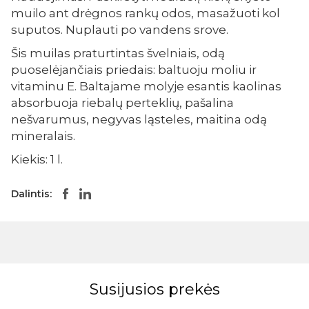
muilo ant drėgnos rankų odos, masažuoti kol
suputos. Nuplauti po vandens srove.
Šis muilas praturtintas švelniais, odą
puoselėjančiais priedais: baltuoju moliu ir
vitaminu E. Baltajame molyje esantis kaolinas
absorbuoja riebalų perteklių, pašalina
nešvarumus, negyvas ląsteles, maitina odą
mineralais.
Kiekis: 1 l.
Dalintis:
Susijusios prekės