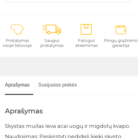
Pristatymas
Saugus
Patogus
Pinigų grąžinimo
visoje lietuvoje
pristatymas
atsiėmimas
garantija
Aprašymas
Susijusios prekės
Aprašymas
Skystas muilas Ieva acai uogų ir migdolų kvapo.
Naudojimas: Paskirstyti nedidelį kiekį skysto