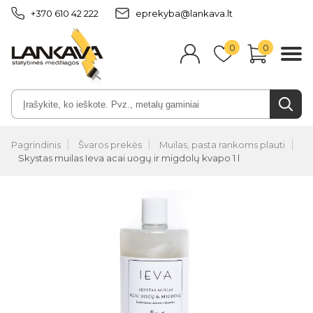
+370 610 42 222
eprekyba@lankava.lt
0
0
Pagrindinis
Švaros prekės
Muilas, pasta rankoms plauti
Skystas muilas Ieva acai uogų ir migdolų kvapo 1 l