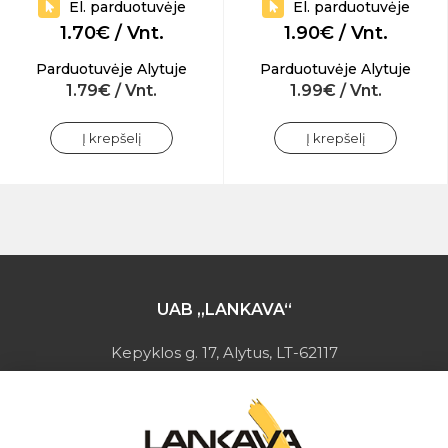
El. parduotuvėje
El. parduotuvėje
1.70€ / Vnt.
1.90€ / Vnt.
Parduotuvėje Alytuje
Parduotuvėje Alytuje
1.79€ / Vnt.
1.99€ / Vnt.
Į krepšelį
Į krepšelį
UAB „LANKAVA“
Kepyklos g. 17, Alytus, LT-62117
Įmonės kodas: 149728275
PVM mokėtojo kodas: LT497282716
A.s.: LT037044060001923651