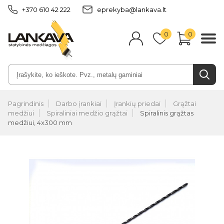
+370 610 42 222
eprekyba@lankava.lt
0
0
Pagrindinis
Darbo įrankiai
Įrankių priedai
Grąžtai
medžiui
Spiraliniai medžio grąžtai
Spiralinis grąžtas
medžiui, 4x300 mm