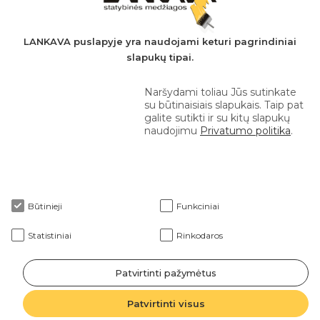
AB SEB bankas
+370 610 42 222
LANKAVA puslapyje yra naudojami keturi pagrindiniai
slapukų tipai.
eprekyba@lankava.lt
Naršydami toliau Jūs sutinkate
su būtinaisiais slapukais. Taip pat
galite sutikti ir su kitų slapukų
naudojimu
Privatumo politika
.
Apie mus
Būtinieji
Funkciniai
Klientams
Statistiniai
Rinkodaros
Patvirtinti pažymėtus
2026 © Lankava visos teisės saugomos
Patvirtinti visus
Sprendimas: