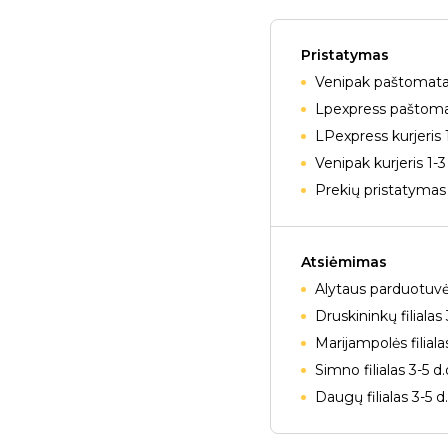
Pristatymas
Venipak paštomatai
Lpexpress paštomat
LPexpress kurjeris 
Venipak kurjeris 1-3
Prekių pristatymas 
Atsiėmimas
Alytaus parduotuvė
Druskininkų filialas 
Marijampolės filiala
Simno filialas 3-5 d
Daugų filialas 3-5 d