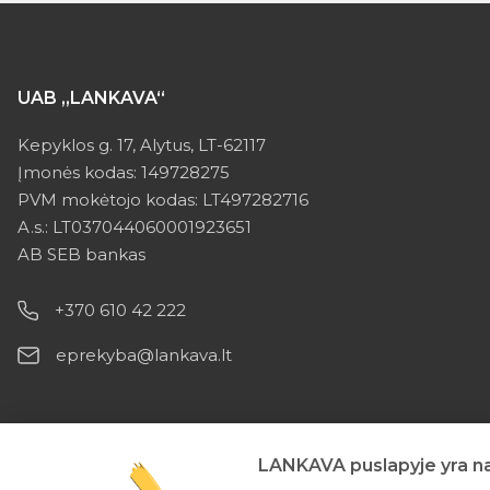
UAB „LANKAVA“
Kepyklos g. 17, Alytus, LT-62117
Įmonės kodas: 149728275
PVM mokėtojo kodas: LT497282716
A.s.: LT037044060001923651
AB SEB bankas
+370 610 42 222
eprekyba@lankava.lt
LANKAVA puslapyje yra nau