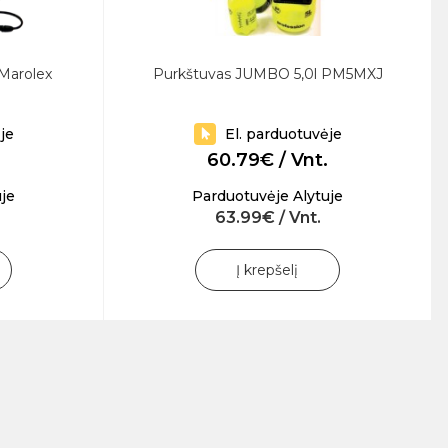
Marolex
Purkštuvas JUMBO 5,0l PM5MXJ
je
El. parduotuvėje
60.79€ / Vnt.
je
Parduotuvėje Alytuje
63.99€ / Vnt.
Į krepšelį