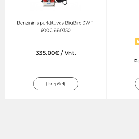
Benzininis purkštuvas BliuBird 3WF-
600C 880350
335.00€ / Vnt.
Pa
Į krepšelį