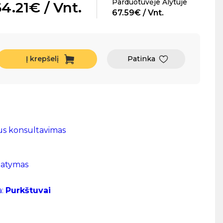
Parduotuvėje Alytuje
4.21€ / Vnt.
67.59€ / Vnt.
Į krepšelį
Patinka
us konsultavimas
tatymas
a:
Purkštuvai