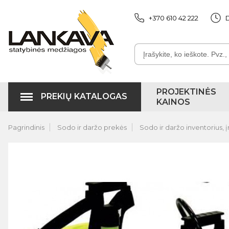
+370 610 42 222
D
PROJEKTINĖS
PREKIŲ KATALOGAS
KAINOS
Pagrindinis
Sodo ir daržo prekės
Sodo ir daržo inventorius, į