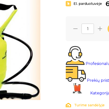
6
El. parduotuvėje
Profesional
Prekių pris
Kategorij
Turime sandėlyje