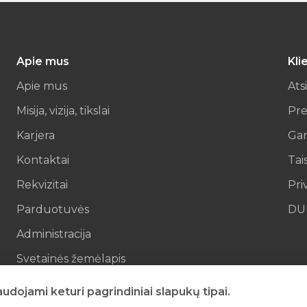
Apie mus
Kli
Apie mus
Ats
Misija, vizija, tikslai
Pre
Karjera
Gar
Kontaktai
Tai
Rekvizitai
Pri
Parduotuvės
DU
Administracija
Svetainės žemėlapis
El parduotuvės kontaktai
dojami keturi pagrindiniai slapukų tipai.