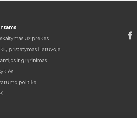
entams
iskaitymas už prekes
kių pristatymas Lietuvoje
antijos ir grąžinimas
syklės
vatumo politika
K