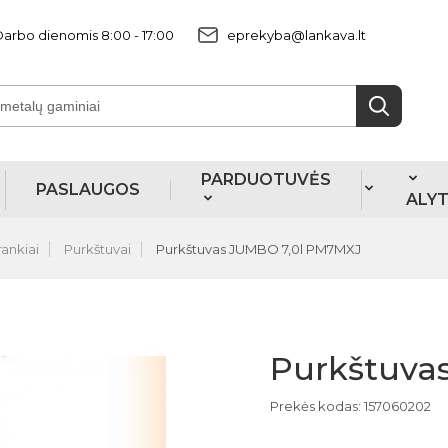
arbo dienomis 8:00 - 17:00
eprekyba@lankava.lt
PARDUOTUVĖS
PASLAUGOS
ALY
rankiai
Purkštuvai
Purkštuvas JUMBO 7,0l PM7MXJ
Purkštuva
Prekės kodas: 157060202