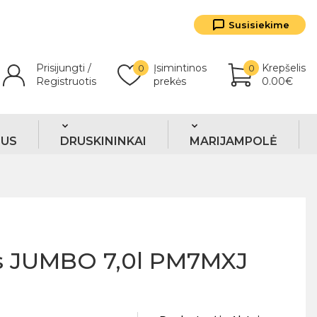
Susisiekime
Prisijungti /
Įsimintinos
Krepšelis
0
0
Registruotis
prekės
0.00€
TUS
DRUSKININKAI
MARIJAMPOLĖ
s JUMBO 7,0l PM7MXJ