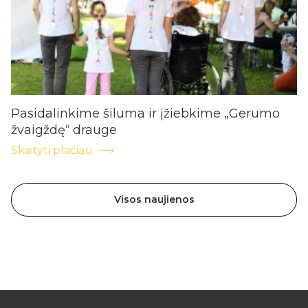
Pasidalinkime šiluma ir įžiebkime „Gerumo
žvaigždę“ drauge
Skaityti plačiau
Visos naujienos