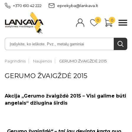
+370 610 42 222
eprekyba@lankava.lt
0
0
Pagrindinis
Naujienos
GERUMO ŽVAIGŽDĖ 2015
GERUMO ŽVAIGŽDĖ 2015
Akcija „Gerumo žvaigždė 2015 – Visi galime būti
angelais“ džiugina širdis
„Gerumo žvaigždė“ – tai jau devintą kartą nuo