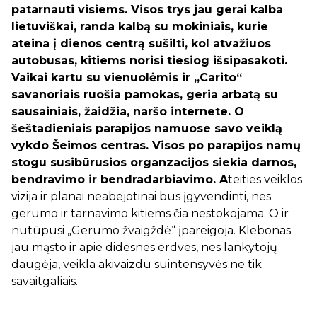
patarnauti visiems. Visos trys jau gerai kalba
lietuviškai, randa kalbą su mokiniais, kurie
ateina į dienos centrą sušilti, kol atvažiuos
autobusas, kitiems norisi tiesiog išsipasakoti.
Vaikai kartu su vienuolėmis ir „Carito“
savanoriais ruošia pamokas, geria arbatą su
sausainiais, žaidžia, naršo internete. O
šeštadieniais parapijos namuose savo veiklą
vykdo Šeimos centras. Visos po parapijos namų
stogu susibūrusios organzacijos siekia darnos,
bendravimo ir bendradarbiavimo. A
teities veiklos
vizija ir planai neabejotinai bus įgyvendinti, nes
gerumo ir tarnavimo kitiems čia nestokojama. O ir
nutūpusi „Gerumo žvaigždė“ įpareigoja. Klebonas
jau mąsto ir apie didesnes erdves, nes lankytojų
daugėja, veikla akivaizdu suintensyvės ne tik
savaitgaliais.