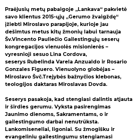
Praėjusių metų pabaigoje „Lankava“ pakvietė
savo klientus 2015-ųjų
„Gerumo žvaigždę“
įžiebti Miroslavo parapijoje, kurioje jau
dešimtus metus kitų žmonių labui tarnauja
Šv.Vincento Pauliečio Gailestingųjų seserų
kongregacijos vienuolės misionierės –
v
yresnioji sesuo
Lina Cordova,
seserys Rubelinda Varela Anzualdo ir
Rosario
Gonzales Figuero.
Vienuolyno globėjas –
Miroslavo Švč.Trejybės bažnyčios klebonas,
teologijos daktaras Miroslavas Dovda.
Seserys pasakoja, kad stengiasi dalintis atjauta
ir širdies gerumu. Vyksta pasirengimas
Jaunimo dienoms, Sakramentams, o ir
g
ailestingumo darbai nenutrūksta.
Lankomiseneliai, ligoniai. Su žmogišku ir
evangeliniu gailestingumu stengiamasi