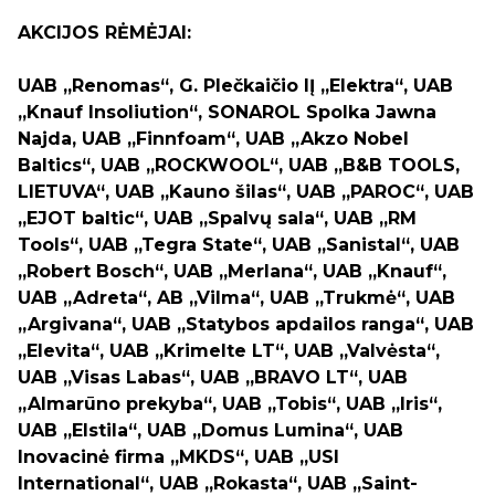
AKCIJOS RĖMĖJAI:
UAB „Renomas“, G. Plečkaičio IĮ „Elektra“, UAB
„Knauf Insoliution“, SONAROL Spolka Jawna
Najda, UAB „Finnfoam“, UAB „Akzo Nobel
Baltics“, UAB „ROCKWOOL“, UAB „B&B TOOLS,
LIETUVA“, UAB „Kauno šilas“, UAB „PAROC“, UAB
„EJOT baltic“, UAB „Spalvų sala“, UAB „RM
Tools“, UAB „Tegra State“, UAB „Sanistal“, UAB
„Robert Bosch“, UAB „Merlana“, UAB „Knauf“,
UAB „Adreta“, AB „Vilma“, UAB „Trukmė“, UAB
„Argivana“, UAB „Statybos apdailos ranga“, UAB
„Elevita“, UAB „Krimelte LT“, UAB „Valvėsta“,
UAB „Visas Labas“, UAB „BRAVO LT“, UAB
„Almarūno prekyba“, UAB „Tobis“, UAB „Iris“,
UAB „Elstila“, UAB „Domus Lumina“, UAB
Inovacinė firma „MKDS“, UAB „USI
International“, UAB „Rokasta“, UAB „Saint-