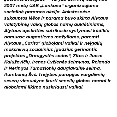
2007 metų UAB „Lankava“ organizuojama
socialinė paramos akcija. Ankstesnėse
sukauptos lėšos ir parama buvo skirta Alytaus
valstybinių vaikų globos namų auklėtiniams,
Alytaus apskrities sutrikusio vystymosi kūdikių
namuose augantiems mažyliams, paremti
Alytaus „Carito“ globojami vaikai ir neįgalių
moksleivių socialinius įgūdžius gerinantis
projektas „Draugystės sodas“, Zitos ir Juozo
Kaluževičių, Irenos Čyžienės šeimynos, Rolando
ir Neringos Tumasionių daugiavaikė šeima,
Rumbonių Švč. Trejybės parapijos vargdienių
seserų vienuolyne įkurti senelių globos namai ir
globojami likimo nuskriausti vaikai.