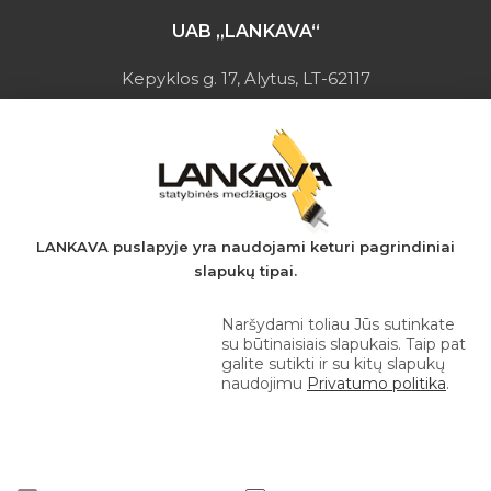
UAB „LANKAVA“
Kepyklos g. 17, Alytus, LT-62117
Įmonės kodas: 149728275
PVM mokėtojo kodas: LT497282716
A.s.: LT037044060001923651
AB SEB bankas
+370 610 42 222
LANKAVA puslapyje yra naudojami keturi pagrindiniai
slapukų tipai.
eprekyba@lankava.lt
Naršydami toliau Jūs sutinkate
su būtinaisiais slapukais. Taip pat
galite sutikti ir su kitų slapukų
naudojimu
Privatumo politika
.