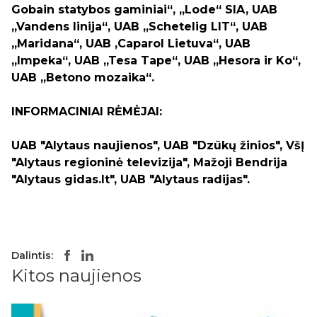
Gobain statybos gaminiai“, „Lode“ SIA, UAB
„Vandens linija“, UAB „Schetelig LIT“, UAB
„Maridana“, UAB ‚Caparol Lietuva“, UAB
„Impeka“, UAB „Tesa Tape“, UAB „Hesora ir Ko“,
UAB „Betono mozaika“.
INFORMACINIAI RĖMĖJAI:
UAB "Alytaus naujienos", UAB "Dzūkų žinios", VšĮ
"Alytaus regioninė televizija", Mažoji Bendrija
"Alytaus gidas.lt", UAB "Alytaus radijas".
Dalintis:
Kitos naujienos