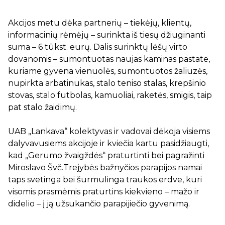
Akcijos metu dėka partnerių – tiekėjų, klientų,
informacinių rėmėjų – surinkta iš tiesų džiuginanti
suma – 6 tūkst. eurų. Dalis surinktų lėšų virto
dovanomis – sumontuotas naujas kaminas pastate,
kuriame gyvena vienuolės, sumontuotos žaliuzės,
nupirkta arbatinukas, stalo teniso stalas, krepšinio
stovas, stalo futbolas, kamuoliai, raketės, smigis, taip
pat stalo žaidimų.
UAB „Lankava“ kolektyvas ir vadovai dėkoja visiems
dalyvavusiems akcijoje ir kviečia kartu pasidžiaugti,
kad „Gerumo žvaigždės“ praturtinti bei pagražinti
Miroslavo Švč.Trejybės bažnyčios parapijos namai
taps svetinga bei šurmulinga traukos erdve, kuri
visomis prasmėmis praturtins kiekvieno – mažo ir
didelio – į ją užsukančio parapijiečio gyvenimą.