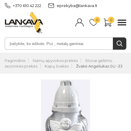
+370 610 42 222
eprekyba@lankava.lt
0
0
Pagrindinis
Namų apyvokos prekės
Stovai gėlėms,
sezoninės prekės
Kapų žvakės
Žvakė Angeliukas SU -33