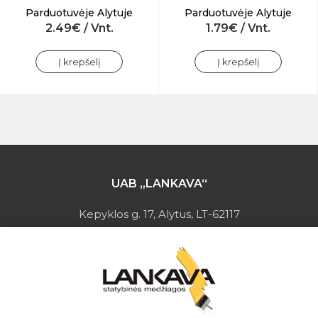
Parduotuvėje Alytuje
Parduotuvėje Alytuje
2.49€ / Vnt.
1.79€ / Vnt.
Į krepšelį
Į krepšelį
UAB „LANKAVA“
Kepyklos g. 17, Alytus, LT-62117
Įmonės kodas: 149728275
PVM mokėtojo kodas: LT497282716
A.s.: LT037044060001923651
AB SEB bankas