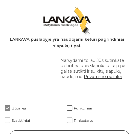
Įmonės kodas: 149728275
PVM mokėtojo kodas: LT497282716
A.s.: LT037044060001923651
AB SEB bankas
+370 610 42 222
LANKAVA puslapyje yra naudojami keturi pagrindiniai
slapukų tipai.
eprekyba@lankava.lt
Naršydami toliau Jūs sutinkate
su būtinaisiais slapukais. Taip pat
galite sutikti ir su kitų slapukų
naudojimu
Privatumo politika
.
Apie mus
Būtinieji
Funkciniai
Klientams
Statistiniai
Rinkodaros