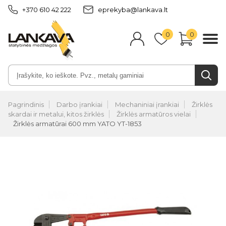
+370 610 42 222
eprekyba@lankava.lt
0
0
Pagrindinis
Darbo įrankiai
Mechaniniai įrankiai
Žirklės
skardai ir metalui, kitos žirklės
Žirklės armatūros vielai
Žirklės armatūrai 600 mm YATO YT-1853