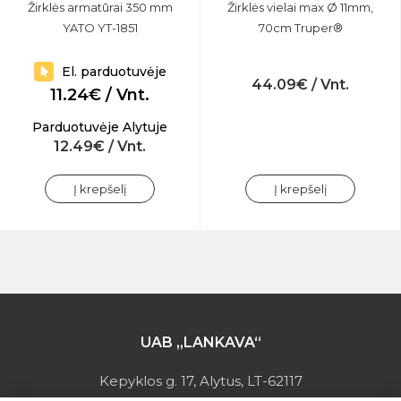
Žirklės armatūrai 350 mm
Žirklės vielai max Ø 11mm,
YATO YT-1851
70cm Truper®
El. parduotuvėje
44.09€ / Vnt.
11.24€ / Vnt.
Parduotuvėje Alytuje
12.49€ / Vnt.
Į krepšelį
Į krepšelį
UAB „LANKAVA“
Kepyklos g. 17, Alytus, LT-62117