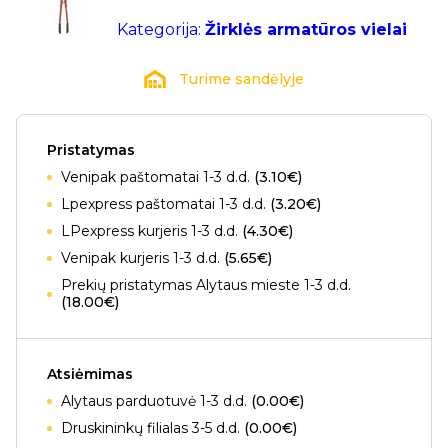
Kategorija:
Žirklės armatūros vielai
Turime sandėlyje
Pristatymas
Venipak paštomatai 1-3 d.d.
(3.10€)
Lpexpress paštomatai 1-3 d.d.
(3.20€)
LPexpress kurjeris 1-3 d.d.
(4.30€)
Venipak kurjeris 1-3 d.d.
(5.65€)
Prekių pristatymas Alytaus mieste 1-3 d.d.
(18.00€)
Atsiėmimas
Alytaus parduotuvė 1-3 d.d.
(0.00€)
Druskininkų filialas 3-5 d.d.
(0.00€)