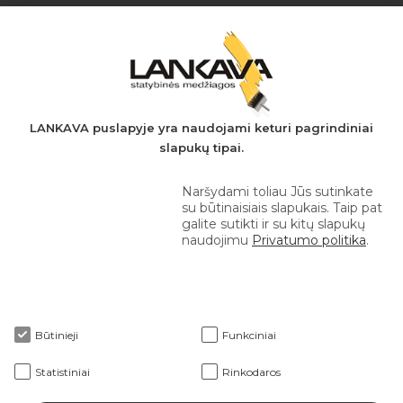
Įmonės kodas: 149728275
PVM mokėtojo kodas: LT497282716
A.s.: LT037044060001923651
AB SEB bankas
+370 610 42 222
LANKAVA puslapyje yra naudojami keturi pagrindiniai
slapukų tipai.
eprekyba@lankava.lt
Naršydami toliau Jūs sutinkate
su būtinaisiais slapukais. Taip pat
galite sutikti ir su kitų slapukų
naudojimu
Privatumo politika
.
Apie mus
Būtinieji
Funkciniai
Klientams
Statistiniai
Rinkodaros