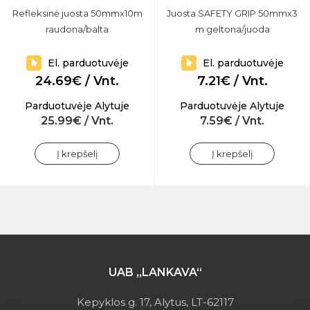
Refleksinė juosta 50mmx10m
Juosta SAFETY GRIP 50mmx3
raudona/balta
m geltona/juoda
El. parduotuvėje
El. parduotuvėje
24.69€ / Vnt.
7.21€ / Vnt.
Parduotuvėje Alytuje
Parduotuvėje Alytuje
25.99€ / Vnt.
7.59€ / Vnt.
Į krepšelį
Į krepšelį
UAB „LANKAVA“
Kepyklos g. 17, Alytus, LT-62117