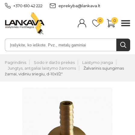
+370 610 42 222
eprekyba@lankava.lt
0
0
Pagrindinis
Sodo ir daržo prekės
Laistymo įranga
Jungtys, antgaliai laistymo žarnoms
Žalvarinis sujungimas
žarnai, vidiniu sriegiu, d-10x1/2"