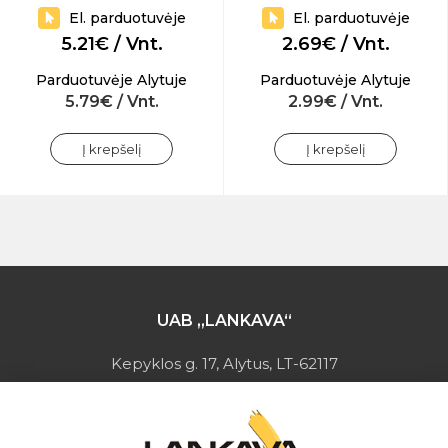
El. parduotuvėje
El. parduotuvėje
5.21€ / Vnt.
2.69€ / Vnt.
Parduotuvėje Alytuje
Parduotuvėje Alytuje
5.79€ / Vnt.
2.99€ / Vnt.
Į krepšelį
Į krepšelį
UAB „LANKAVA“
Kepyklos g. 17, Alytus, LT-62117
Įmonės kodas: 149728275
PVM mokėtojo kodas: LT497282716
A.s.: LT037044060001923651