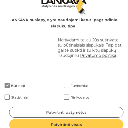
AB SEB bankas
+370 610 42 222
LANKAVA puslapyje yra naudojami keturi pagrindiniai
slapukų tipai.
eprekyba@lankava.lt
Naršydami toliau Jūs sutinkate
su būtinaisiais slapukais. Taip pat
galite sutikti ir su kitų slapukų
naudojimu
Privatumo politika
.
Apie mus
Būtinieji
Funkciniai
Klientams
Statistiniai
Rinkodaros
Patvirtinti pažymėtus
2026 © Lankava visos teisės saugomos
Patvirtinti visus
Sprendimas: