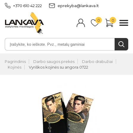
+370 610 42 222
eprekyba@lankava.lt
0
0
Pagrindinis
Darbo saugos prekės
Darbo drabužiai
Kojinės
Vyriškos kojinės su angora 0722