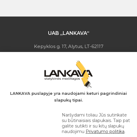
UAB „LANKAVA“
Kepyklos g. 17, Alytus, LT-62117
Įmonės kodas: 149728275
PVM mokėtojo kodas: LT497282716
A.s.: LT037044060001923651
AB SEB bankas
+370 610 42 222
LANKAVA puslapyje yra naudojami keturi pagrindiniai
slapukų tipai.
eprekyba@lankava.lt
Naršydami toliau Jūs sutinkate
su būtinaisiais slapukais. Taip pat
galite sutikti ir su kitų slapukų
naudojimu
Privatumo politika
.