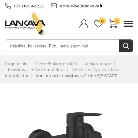
+370 610 42 222
eprekyba@lankava.lt
0
0
Pagrindinis
Santechnikos prekės
Vonios įranga
Maišytuvai, dušo komplektai
Vonios maišytuvai, dušo
komplektai
Vonios dušo maišytuvas Grohe QF START