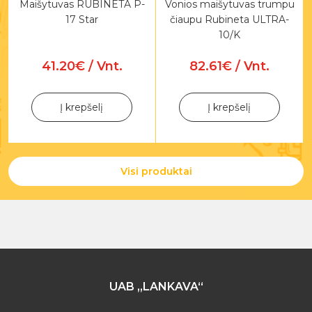
Maišytuvas RUBINETA P-
Vonios maišytuvas trumpu
17 Star
čiaupu Rubineta ULTRA-
10/K
41.20€ / Vnt.
82.61€ / Vnt.
Į krepšelį
Į krepšelį
Visi produktai
UAB „LANKAVA“