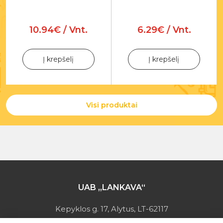
10.94€ / Vnt.
6.29€ / Vnt.
Į krepšelį
Į krepšelį
Visi produktai
UAB „LANKAVA“
Kepyklos g. 17, Alytus, LT-62117
Įmonės kodas: 149728275