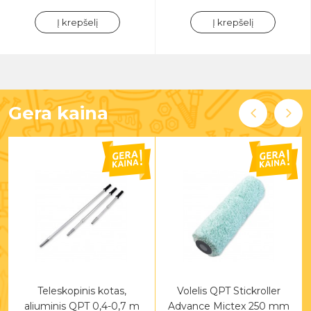
Į krepšelį
Į krepšelį
Gera kaina
Teleskopinis kotas,
Volelis QPT Stickroller
aliuminis QPT 0,4-0,7 m
Advance Mictex 250 mm