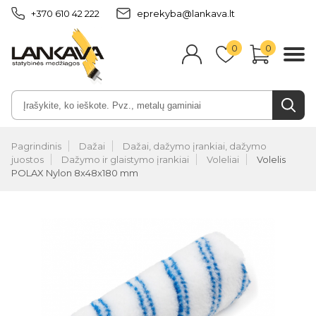
+370 610 42 222
eprekyba@lankava.lt
0
0
Pagrindinis
Dažai
Dažai, dažymo įrankiai, dažymo
juostos
Dažymo ir glaistymo įrankiai
Voleliai
Volelis
POLAX Nylon 8x48x180 mm