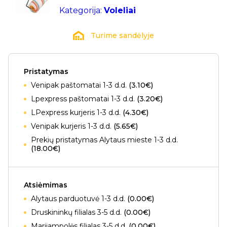
Kategorija:
Voleliai
Turime sandėlyje
Pristatymas
Venipak paštomatai 1-3 d.d.
(3.10€)
Lpexpress paštomatai 1-3 d.d.
(3.20€)
LPexpress kurjeris 1-3 d.d.
(4.30€)
Venipak kurjeris 1-3 d.d.
(5.65€)
Prekių pristatymas Alytaus mieste 1-3 d.d.
(18.00€)
Atsiėmimas
Alytaus parduotuvė 1-3 d.d.
(0.00€)
Druskininkų filialas 3-5 d.d.
(0.00€)
Marijampolės filialas 3-5 d.d.
(0.00€)