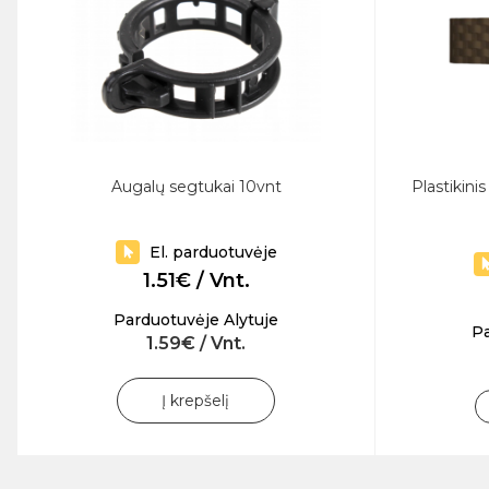
Augalų segtukai 10vnt
Plastikini
El. parduotuvėje
1.51€ / Vnt.
Parduotuvėje Alytuje
Pa
1.59€ / Vnt.
Į krepšelį