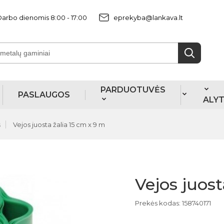
arbo dienomis 8:00 - 17:00
eprekyba@lankava.lt
PARDUOTUVĖS
PASLAUGOS
ALY
s
Vejos juosta žalia 15 cm x 9 m
Vejos juost
Prekės kodas: 158740171