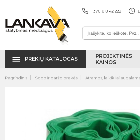
+370 610 42 222
D
PROJEKTINĖS
PREKIŲ KATALOGAS
KAINOS
Pagrindinis
Sodo ir daržo prekės
Atramos, laikikliai augalam