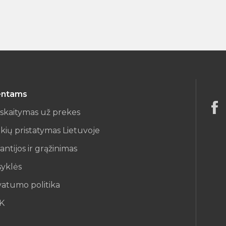
entams
iskaitymas už prekes
kių pristatymas Lietuvoje
antijos ir grąžinimas
syklės
vatumo politika
K