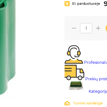
9
El. parduotuvėje
Profesional
Prekių pris
Kategorij
Turime sandėlyje