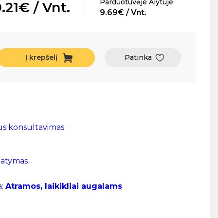
Parduotuvėje Alytuje
.21€ / Vnt.
9.69€ / Vnt.
Į krepšelį
Patinka
us konsultavimas
tatymas
a:
Atramos, laikikliai augalams