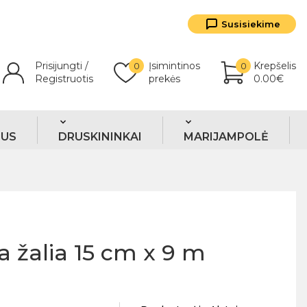
Susisiekime
Prisijungti /
Įsimintinos
Krepšelis
0
0
Registruotis
prekės
0.00€
TUS
DRUSKININKAI
MARIJAMPOLĖ
a žalia 15 cm x 9 m