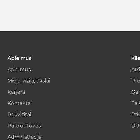
Apie mus
Kli
Apie mus
Ats
Misija, vizija, tikslai
Pre
Karjera
Gar
Kontaktai
Tai
Rekvizitai
Pri
Parduotuvės
DU
Administracija