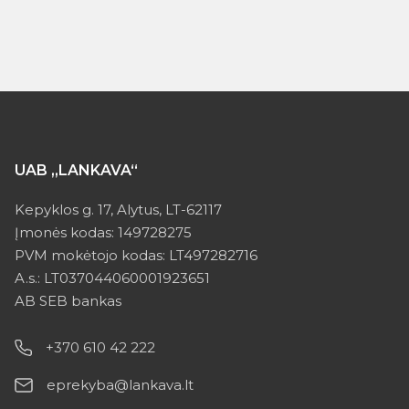
UAB „LANKAVA“
Kepyklos g. 17, Alytus, LT-62117
Įmonės kodas: 149728275
PVM mokėtojo kodas: LT497282716
A.s.: LT037044060001923651
AB SEB bankas
+370 610 42 222
eprekyba@lankava.lt