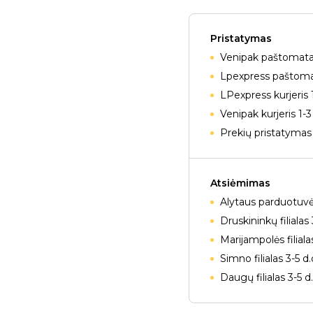
Pristatymas
Venipak paštomatai
Lpexpress paštomat
LPexpress kurjeris 
Venipak kurjeris 1-3
Prekių pristatymas 
Atsiėmimas
Alytaus parduotuvė
Druskininkų filialas 
Marijampolės filiala
Simno filialas 3-5 d
Daugų filialas 3-5 d