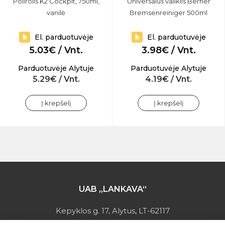
Polirolis K2 Cockpit, 750ml,
Universalus valiklis Berner
vanilė
Bremsenreiniger 500ml
El. parduotuvėje
El. parduotuvėje
5.03€ / Vnt.
3.98€ / Vnt.
Parduotuvėje Alytuje
Parduotuvėje Alytuje
5.29€ / Vnt.
4.19€ / Vnt.
Į krepšelį
Į krepšelį
UAB „LANKAVA“
Kepyklos g. 17, Alytus, LT-62117
Įmonės kodas: 149728275