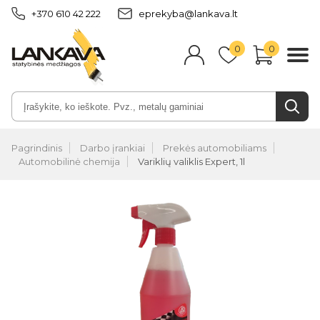
+370 610 42 222
eprekyba@lankava.lt
0
0
Pagrindinis
Darbo įrankiai
Prekės automobiliams
Automobilinė chemija
Variklių valiklis Expert, 1l