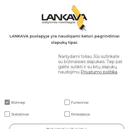
PVM mokėtojo kodas: LT497282716
A.s.: LT037044060001923651
AB SEB bankas
+370 610 42 222
LANKAVA puslapyje yra naudojami keturi pagrindiniai
slapukų tipai.
eprekyba@lankava.lt
Naršydami toliau Jūs sutinkate
su būtinaisiais slapukais. Taip pat
galite sutikti ir su kitų slapukų
naudojimu
Privatumo politika
.
Apie mus
Būtinieji
Funkciniai
Klientams
Statistiniai
Rinkodaros