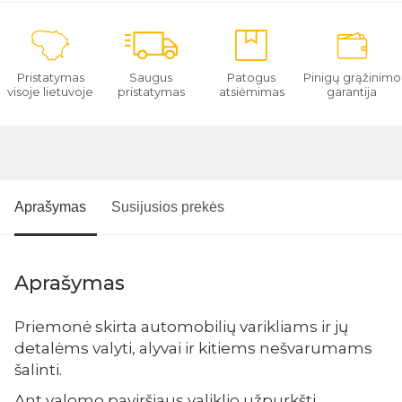
Pristatymas
Saugus
Patogus
Pinigų grąžinimo
visoje lietuvoje
pristatymas
atsiėmimas
garantija
Aprašymas
Susijusios prekės
Aprašymas
Priemonė skirta automobilių varikliams ir jų
detalėms valyti, alyvai ir kitiems nešvarumams
šalinti.
Ant valomo paviršiaus valiklio užpurkšti