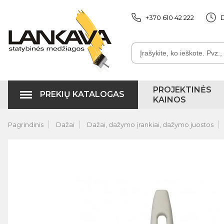
+370 610 42 222
D
PROJEKTINĖS
PREKIŲ KATALOGAS
KAINOS
Pagrindinis
Dažai
Dažai, dažymo įrankiai, dažymo juostos