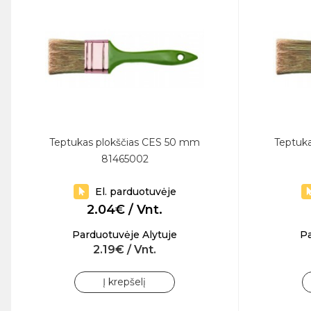
Teptukas plokščias CES 50 mm
Teptuk
81465002
El. parduotuvėje
2.04€ / Vnt.
Parduotuvėje Alytuje
Pa
2.19€ / Vnt.
Į krepšelį