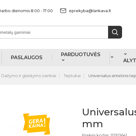
arbo dienomis 8:00 - 17:00
eprekyba@lankava.lt
PARDUOTUVĖS
PASLAUGOS
ALY
Dažymo ir glaistymo įrankiai
Teptukai
Universalus sintetinis t
Universalus
mm
Prekės kodas: 112921641