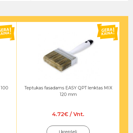
 100
Teptukas fasadams EASY QPT lenktas MIX
Te
120 mm
4.72€ / Vnt.
Į krepšelį