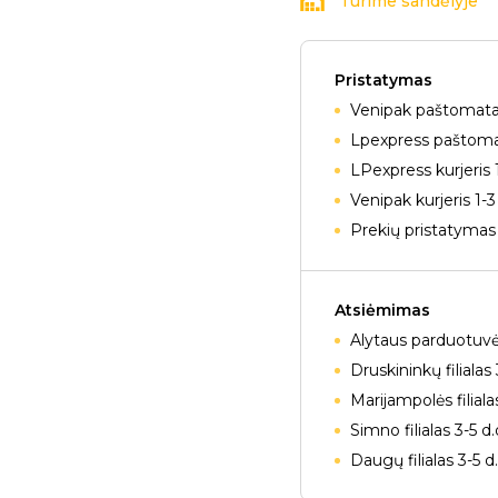
Turime sandėlyje
Pristatymas
Venipak paštomatai
Lpexpress paštomat
LPexpress kurjeris 
Venipak kurjeris 1-3
Prekių pristatymas 
Atsiėmimas
Alytaus parduotuvė
Druskininkų filialas 
Marijampolės filiala
Simno filialas 3-5 d
Daugų filialas 3-5 d