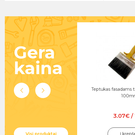
Gera
kaina
kas Advance MAX Blue Precision
Teptukas fasadams t
38mm
100m
2.99€ / Vnt.
3.07€ / 
Į krepšelį
Į krepš
Visi produktai