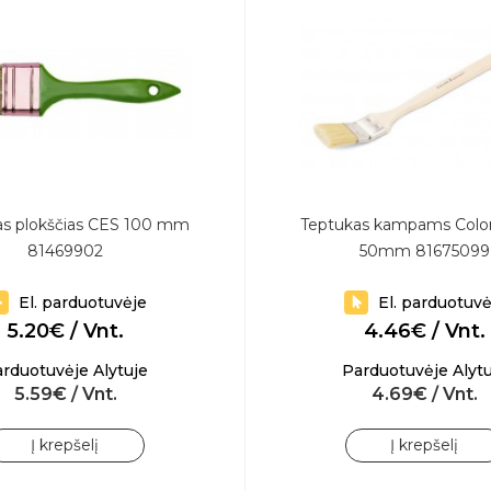
as plokščias CES 100 mm
Teptukas kampams Color
81469902
50mm 81675099
El. parduotuvėje
El. parduotuvė
5.20€ / Vnt.
4.46€ / Vnt.
rduotuvėje Alytuje
Parduotuvėje Alytu
5.59€ / Vnt.
4.69€ / Vnt.
Į krepšelį
Į krepšelį