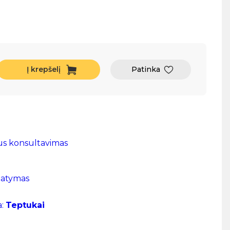
Į krepšelį
Patinka
us konsultavimas
tatymas
a:
Teptukai