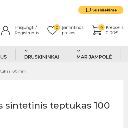
Susisiekime
Prisijungti /
Įsimintinos
Krepšelis
0
0
Registruotis
prekės
0.00€
TUS
DRUSKININKAI
MARIJAMPOLĖ
eptukas 100 mm
 sintetinis teptukas 100