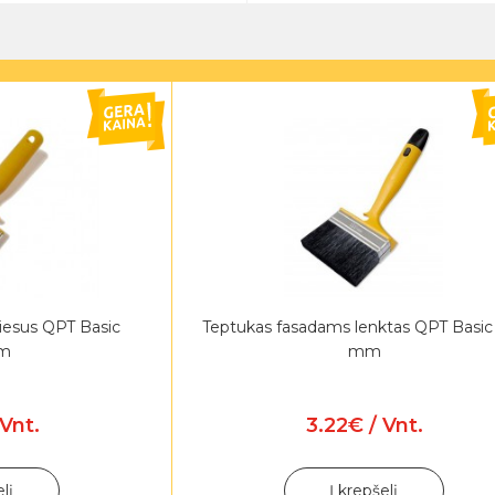
iesus QPT Basic
Teptukas fasadams lenktas QPT Basic
m
mm
Vnt.
3.22€ / Vnt.
elį
Į krepšelį