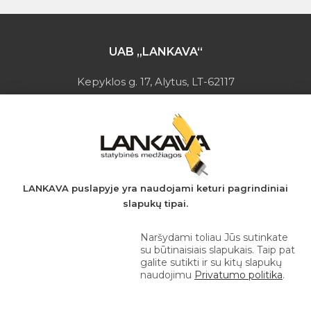
UAB „LANKAVA“
Kepyklos g. 17, Alytus, LT-62117
Įmonės kodas: 149728275
PVM mokėtojo kodas: LT497282716
A.s.: LT037044060001923651
AB SEB bankas
+370 610 42 222
LANKAVA puslapyje yra naudojami keturi pagrindiniai
slapukų tipai.
eprekyba@lankava.lt
Naršydami toliau Jūs sutinkate
su būtinaisiais slapukais. Taip pat
galite sutikti ir su kitų slapukų
naudojimu
Privatumo politika
.