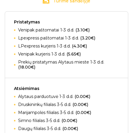
Turime sandėlyje
Pristatymas
Venipak paštomatai 1-3 d.d.
(3.10€)
Lpexpress paštomatai 1-3 d.d.
(3.20€)
LPexpress kurjeris 1-3 d.d.
(4.30€)
Venipak kurjeris 1-3 d.d.
(5.65€)
Prekių pristatymas Alytaus mieste 1-3 d.d.
(18.00€)
Atsiėmimas
Alytaus parduotuvė 1-3 d.d.
(0.00€)
Druskininkų filialas 3-5 d.d.
(0.00€)
Marijampolės filialas 3-5 d.d.
(0.00€)
Simno filialas 3-5 d.d.
(0.00€)
Daugų filialas 3-5 d.d.
(0.00€)