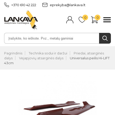
+370 610 42 222
eprekyba@lankava.lt
0
0
Pagrindinis
Technika sodui ir daržui
Priedai, atsarginės
dalys
Vejapjovių atsarginės dalys
Universalus peilis Hi-LIFT
43cm