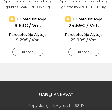
Ypatingai gerinantis sukibimą
Ypatingai gerinantis sukibimą
gruntas KVARC BETON 5 kg
gruntas KVARC BETON 15 kg
El. parduotuvėje
El. parduotuvėje
8.83€ / Vnt.
24.69€ / Vnt.
Parduotuvėje Alytuje
Parduotuvėje Alytuje
9.29€ / Vnt.
25.99€ / Vnt.
Į krepšelį
Į krepšelį
UAB „LANKAVA“
Kepyklos g. 17, Alytus, LT-62117
Įmonės kodas: 149728275