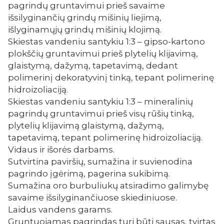
pagrindų gruntavimui prieš savaime
išsilyginančių grindų mišinių liejimą,
išlyginamųjų grindų mišinių klojimą.
Skiestas vandeniu santykiu 1:3 – gipso-kartono
plokščių gruntavimui prieš plytelių klijavimą,
glaistymą, dažymą, tapetavimą, dedant
polimerinį dekoratyvinį tinką, tepant polimerinę
hidroizoliaciją.
Skiestas vandeniu santykiu 1:3 – mineralinių
pagrindų gruntavimui prieš visų rūšių tinką,
plytelių klijavimą glaistymą, dažymą,
tapetavimą, tepant polimerinę hidroizoliaciją.
Vidaus ir išorės darbams.
Sutvirtina paviršių, sumažina ir suvienodina
pagrindo įgėrimą, pagerina sukibimą.
Sumažina oro burbuliukų atsiradimo galimybę
savaime išsilyginančiuose skiediniuose.
Laidus vandens garams.
Gruntuojamas pagrindas turi būti sausas, tvirtas