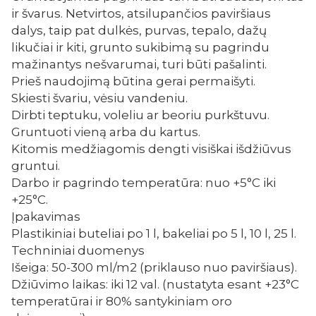
ir švarus. Netvirtos, atsilupančios paviršiaus
dalys, taip pat dulkės, purvas, tepalo, dažų
likučiai ir kiti, grunto sukibimą su pagrindu
mažinantys nešvarumai, turi būti pašalinti.
Prieš naudojimą būtina gerai permaišyti.
Skiesti švariu, vėsiu vandeniu.
Dirbti teptuku, voleliu ar beoriu purkštuvu.
Gruntuoti vieną arba du kartus.
Kitomis medžiagomis dengti visiškai išdžiūvus
gruntui.
Darbo ir pagrindo temperatūra: nuo +5°C iki
+25°C.
Įpakavimas
Plastikiniai buteliai po 1 l, bakeliai po 5 l, 10 l, 25 l.
Techniniai duomenys
Išeiga: 50-300 ml/m2 (priklauso nuo paviršiaus).
Džiūvimo laikas: iki 12 val. (nustatyta esant +23°C
temperatūrai ir 80% santykiniam oro