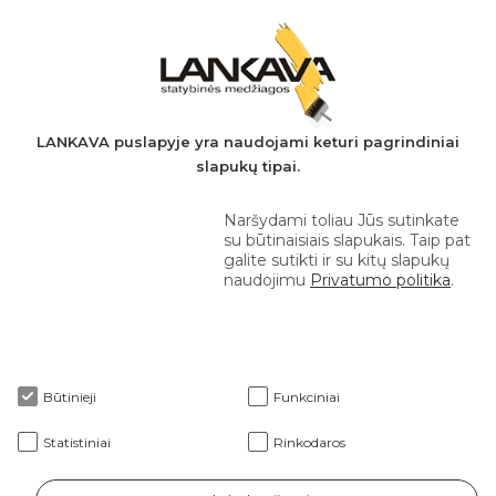
PVM mokėtojo kodas: LT497282716
A.s.: LT037044060001923651
AB SEB bankas
+370 610 42 222
LANKAVA puslapyje yra naudojami keturi pagrindiniai
slapukų tipai.
eprekyba@lankava.lt
Naršydami toliau Jūs sutinkate
su būtinaisiais slapukais. Taip pat
galite sutikti ir su kitų slapukų
naudojimu
Privatumo politika
.
Apie mus
Būtinieji
Funkciniai
Klientams
Statistiniai
Rinkodaros