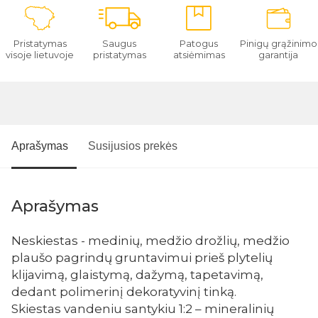
Pristatymas
Saugus
Patogus
Pinigų grąžinimo
visoje lietuvoje
pristatymas
atsiėmimas
garantija
Aprašymas
Susijusios prekės
Aprašymas
Neskiestas - medinių, medžio drožlių, medžio
plaušo pagrindų gruntavimui prieš plytelių
klijavimą, glaistymą, dažymą, tapetavimą,
dedant polimerinį dekoratyvinį tinką.
Skiestas vandeniu santykiu 1:2 – mineralinių