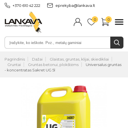
+370 610 42 222
eprekyba@lankava.lt
0
0
Pagrindinis
Dažai
Glaistas, gruntas, klijai, skiedikliai
Gruntai
Gruntas betonui, plokštėms
Universalus gruntas
- koncentratas Sakret UG 5l