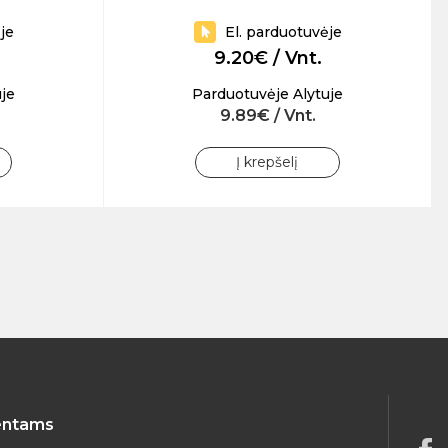
je
El. parduotuvėje
9.20€ / Vnt.
je
Parduotuvėje Alytuje
9.89€ / Vnt.
Į krepšelį
entams