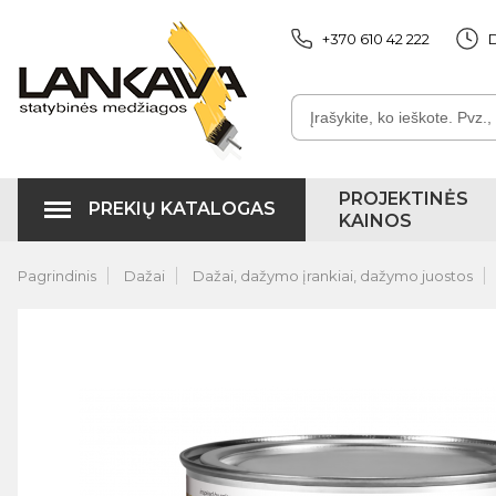
+370 610 42 222
D
PROJEKTINĖS
PREKIŲ KATALOGAS
KAINOS
Pagrindinis
Dažai
Dažai, dažymo įrankiai, dažymo juostos