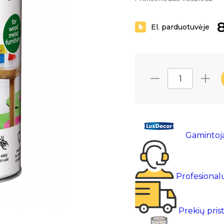
8
El. parduotuvėje
Gamintoj
Profesional
Prekių pris