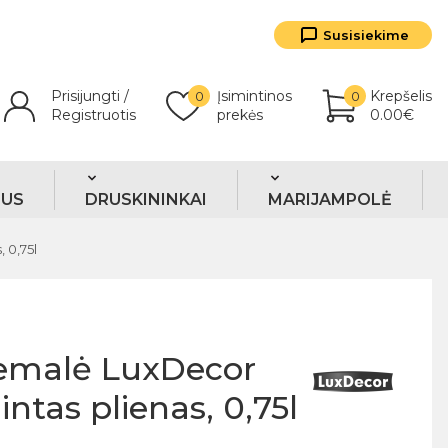
Susisiekime
Prisijungti /
Įsimintinos
Krepšelis
0
0
Registruotis
prekės
0.00€
TUS
DRUSKININKAI
MARIJAMPOLĖ
 0,75l
 emalė LuxDecor
dintas plienas, 0,75l