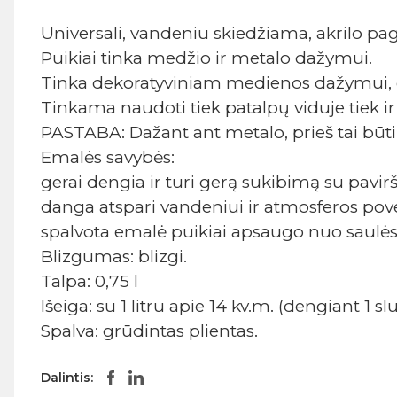
Universali, vandeniu skiedžiama, akrilo pa
Puikiai tinka medžio ir metalo dažymui.
Tinka dekoratyviniam medienos dažymui, g
Tinkama naudoti tiek patalpų viduje tiek ir 
PASTABA: Dažant ant metalo, prieš tai būt
Emalės savybės:
gerai dengia ir turi gerą sukibimą su pavir
danga atspari vandeniui ir atmosferos pove
spalvota emalė puikiai apsaugo nuo saulės
Blizgumas: blizgi.
Talpa: 0,75 l
Išeiga: su 1 litru apie 14 kv.m. (dengiant 1 s
Spalva: grūdintas plientas.
Dalintis: