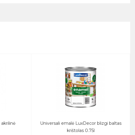
akrilinė
Universali emalė LuxDecor blizgi baltas
krištolas 0.75l