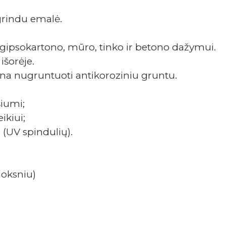
grindu emalė.
ipsokartono, mūro, tinko ir betono dažymui.
išorėje.
ina nugruntuoti antikoroziniu gruntu.
šiumi;
ikiui;
 (UV spindulių).
luoksniu)