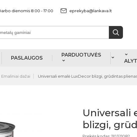
arbo dienomis 8:00 - 17:00
eprekyba@lankava.lt
PARDUOTUVĖS
PASLAUGOS
ALY
Emaliniai dažai
Universali emalė LuxDecor blizgi, grūdintas plienas,
Universali
blizgi, grū
Prekės kodas: 110321082