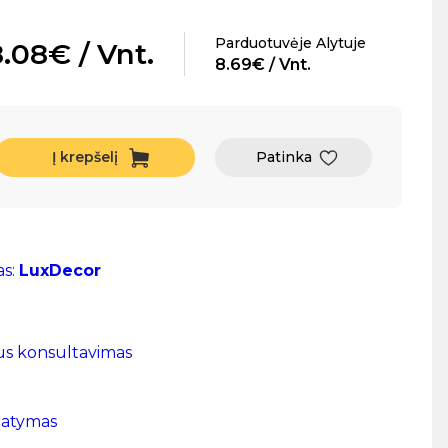
Parduotuvėje Alytuje
.08€ / Vnt.
8.69€ / Vnt.
Į krepšelį
Patinka
as:
LuxDecor
us konsultavimas
tatymas