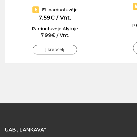
El. parduotuvėje
7.59€ / Vnt.
Pa
Parduotuvėje Alytuje
7.99€ / Vnt.
Į krepšelį
UAB „LANKAVA“