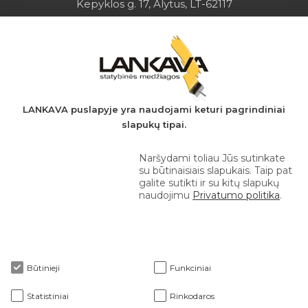
Kepyklos g. 17, Alytus, LT-62117
Įmonės kodas: 149728275
PVM mokėtojo kodas: LT497282716
A.s.: LT037044060001923651
AB SEB bankas
+370 610 42 222
LANKAVA puslapyje yra naudojami keturi pagrindiniai
slapukų tipai.
eprekyba@lankava.lt
Naršydami toliau Jūs sutinkate
su būtinaisiais slapukais. Taip pat
galite sutikti ir su kitų slapukų
naudojimu
Privatumo politika
.
Apie mus
Būtinieji
Funkciniai
Klientams
Statistiniai
Rinkodaros