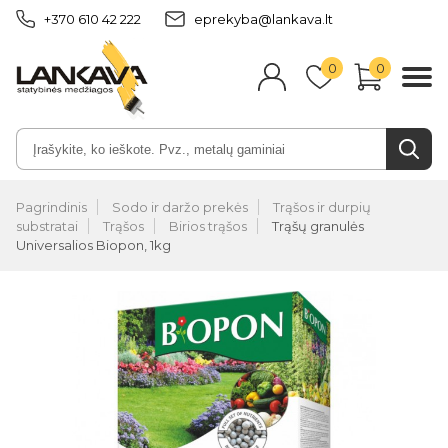
+370 610 42 222
eprekyba@lankava.lt
0
0
Pagrindinis
Sodo ir daržo prekės
Trąšos ir durpių
substratai
Trąšos
Birios trąšos
Trąšų granulės
Universalios Biopon, 1kg