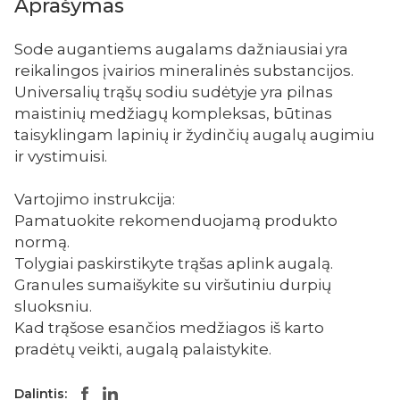
Aprašymas
Sode augantiems augalams dažniausiai yra
reikalingos įvairios mineralinės substancijos.
Universalių trąšų sodiu sudėtyje yra pilnas
maistinių medžiagų kompleksas, būtinas
taisyklingam lapinių ir žydinčių augalų augimiu
ir vystimuisi.
Vartojimo instrukcija:
Pamatuokite rekomenduojamą produkto
normą.
Tolygiai paskirstikyte trąšas aplink augalą.
Granules sumaišykite su viršutiniu durpių
sluoksniu.
Kad trąšose esančios medžiagos iš karto
pradėtų veikti, augalą palaistykite.
Dalintis: