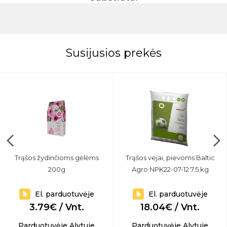
Susijusios prekės
Trąšos žydinčioms gėlėms
Trąšos vejai, pievoms Baltic
200g
Agro NPK22-07-12 7.5 kg
El. parduotuvėje
El. parduotuvėje
3.79€ / Vnt.
18.04€ / Vnt.
Parduotuvėje Alytuje
Parduotuvėje Alytuje