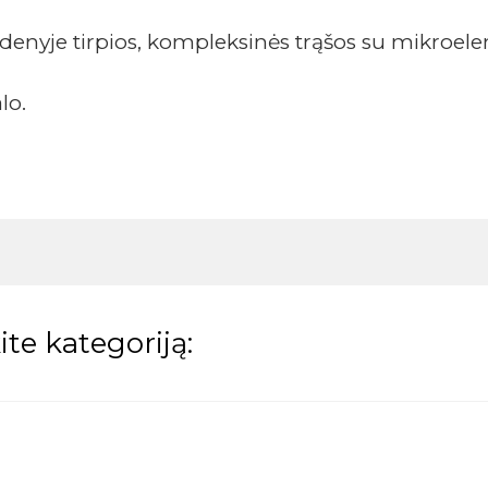
ndenyje tirpios, kompleksinės trąšos su mikroel
lo.
te kategoriją: