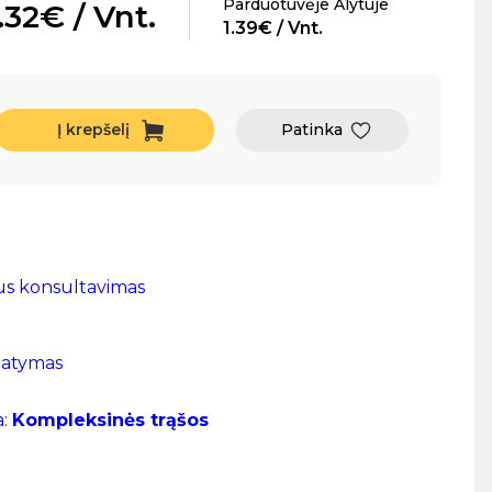
Parduotuvėje Alytuje
.32€ / Vnt.
1.39€ / Vnt.
Į krepšelį
Patinka
us konsultavimas
tatymas
a:
Kompleksinės trąšos