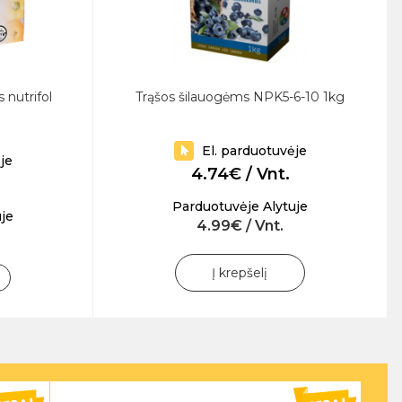
 nutrifol
Trąšos šilauogėms NPK5-6-10 1kg
El. parduotuvėje
je
4.74€ / Vnt.
Parduotuvėje Alytuje
je
4.99€ / Vnt.
Į krepšelį