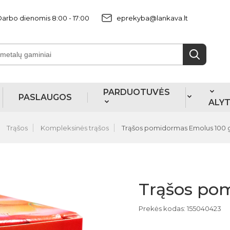
arbo dienomis 8:00 - 17:00
eprekyba@lankava.lt
PARDUOTUVĖS
PASLAUGOS
ALY
Trąšos
Kompleksinės trąšos
Trąšos pomidormas Emolus 100 
Trąšos po
Prekės kodas: 155040423