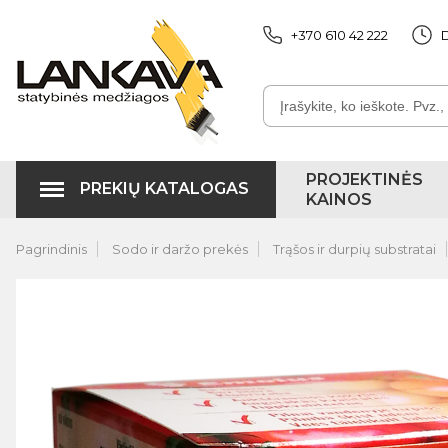
+370 610 42 222
D
PROJEKTINĖS
PREKIŲ KATALOGAS
KAINOS
Pagrindinis
Sodo ir daržo prekės
Trąšos ir durpių substratai