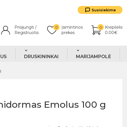
Susisiekime
Prisijungti /
Įsimintinos
Krepšelis
0
0
Registruotis
prekės
0.00€
TUS
DRUSKININKAI
MARIJAMPOLĖ
g
midormas Emolus 100 g