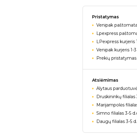
Pristatymas
Venipak paštomatai
Lpexpress paštomat
LPexpress kurjeris 
Venipak kurjeris 1-3
Prekių pristatymas 
Atsiėmimas
Alytaus parduotuvė
Druskininkų filialas 
Marijampolės filiala
Simno filialas 3-5 d
Daugų filialas 3-5 d