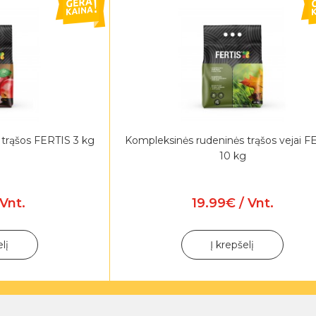
 trąšos FERTIS 3 kg
Kompleksinės rudeninės trąšos vejai F
10 kg
Vnt.
19.99€ / Vnt.
elį
Į krepšelį