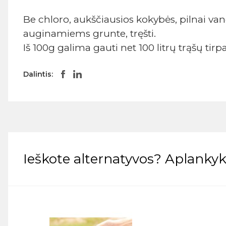
Be chloro, aukščiausios kokybės, pilnai va
auginamiems grunte, tręšti.
Iš 100g galima gauti net 100 litrų trąšų tirpa
Dalintis:
Ieškote alternatyvos? Aplankyki