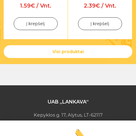
1.59€ / Vnt.
2.39€ / Vnt.
Į krepšelį
Į krepšelį
Visi produktai
UAB „LANKAVA“
Kepyklos g. 17, Alytus, LT-62117
Įmonės kodas: 149728275
PVM mokėtojo kodas: LT497282716