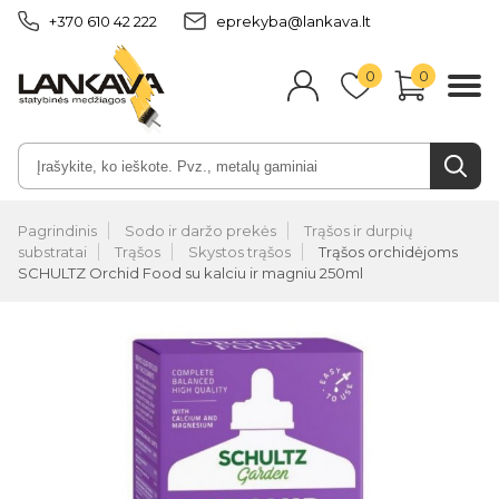
+370 610 42 222
eprekyba@lankava.lt
0
0
Pagrindinis
Sodo ir daržo prekės
Trąšos ir durpių
substratai
Trąšos
Skystos trąšos
Trąšos orchidėjoms
SCHULTZ Orchid Food su kalciu ir magniu 250ml