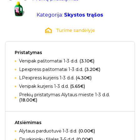
Kategorija:
Skystos trąšos
Turime sandėlyje
Pristatymas
Venipak paštomatai 1-3 d.d.
(3.10€)
Lpexpress paštomatai 1-3 d.d.
(3.20€)
LPexpress kurjeris 1-3 d.d.
(4.30€)
Venipak kurjeris 1-3 d.d.
(5.65€)
Prekių pristatymas Alytaus mieste 1-3 d.d.
(18.00€)
Atsiėmimas
Alytaus parduotuvė 1-3 d.d.
(0.00€)
Druskininkų filialas 3-5 d.d.
(0.00€)