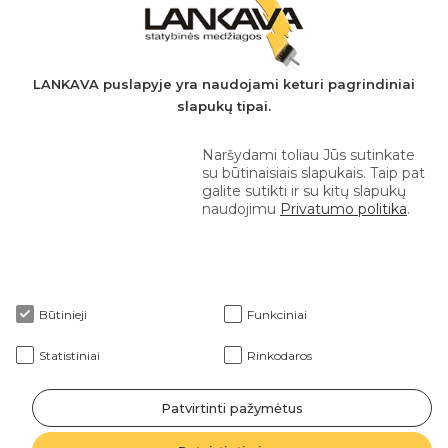
A.s.: LT037044060001923651
AB SEB bankas
+370 610 42 222
LANKAVA puslapyje yra naudojami keturi pagrindiniai
slapukų tipai.
eprekyba@lankava.lt
Naršydami toliau Jūs sutinkate
su būtinaisiais slapukais. Taip pat
galite sutikti ir su kitų slapukų
naudojimu
Privatumo politika
.
Apie mus
Būtinieji
Funkciniai
Klientams
Statistiniai
Rinkodaros
Patvirtinti pažymėtus
2026 © Lankava visos teisės saugomos