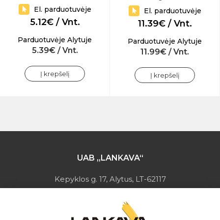
El. parduotuvėje
El. parduotuvėje
5.12€ / Vnt.
11.39€ / Vnt.
Parduotuvėje Alytuje
Parduotuvėje Alytuje
5.39€ / Vnt.
11.99€ / Vnt.
Į krepšelį
Į krepšelį
UAB „LANKAVA“
Kepyklos g. 17, Alytus, LT-62117
Įmonės kodas: 149728275
PVM mokėtojo kodas: LT497282716
A.s.: LT037044060001923651