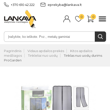
+370 610 42 222
eprekyba@lankava.lt
0
0
Pagrindinis
Vidaus apdailos prekės
Kitos apdailos
medžiagos
Tinkleliai nuo uodų
Tinklas nuo uodų durims
ProGarden