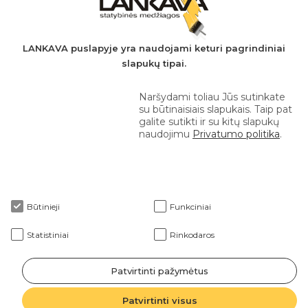
AB SEB bankas
+370 610 42 222
LANKAVA puslapyje yra naudojami keturi pagrindiniai
slapukų tipai.
eprekyba@lankava.lt
Naršydami toliau Jūs sutinkate
su būtinaisiais slapukais. Taip pat
galite sutikti ir su kitų slapukų
naudojimu
Privatumo politika
.
Apie mus
Būtinieji
Funkciniai
Klientams
Statistiniai
Rinkodaros
Patvirtinti pažymėtus
2026 © Lankava visos teisės saugomos
Patvirtinti visus
Sprendimas: