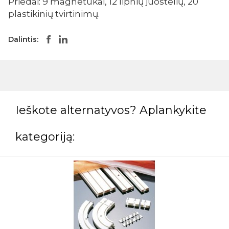
Priedai: 9 magnetukai, 12 lipnių juostelių, 20
plastikinių tvirtinimų.
Dalintis:
Ieškote alternatyvos? Aplankykite
kategoriją: