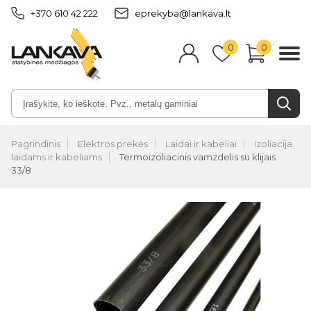
+370 610 42 222
eprekyba@lankava.lt
0
0
Pagrindinis
Elektros prekės
Laidai ir kabeliai
Izoliacija
laidams ir kabeliams
Termoizoliacinis vamzdelis su klijais
33/8