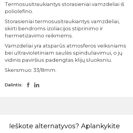
Termosusitraukiantys storasieniai vamzdeliai iš
poliolefino.
Storasieniai termosusitraukiantys vamzdeliai,
skirti bendroms izoliacijos stiprinimo ir
hermetizavimo reikmėms.
Vamzdeliai yra atsparūs atmosferos veiksniams
bei ultravioletiniam saulės spinduliavimui, o jų
vidinis paviršius padengtas klijų sluoksniu.
Skersmuo: 33/8mm.
Dalintis:
Ieškote alternatyvos? Aplankykite