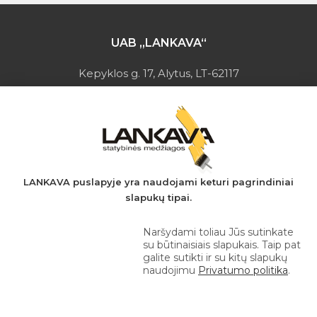
UAB „LANKAVA“
Kepyklos g. 17, Alytus, LT-62117
Įmonės kodas: 149728275
PVM mokėtojo kodas: LT497282716
A.s.: LT037044060001923651
AB SEB bankas
+370 610 42 222
LANKAVA puslapyje yra naudojami keturi pagrindiniai
slapukų tipai.
eprekyba@lankava.lt
Naršydami toliau Jūs sutinkate
su būtinaisiais slapukais. Taip pat
galite sutikti ir su kitų slapukų
naudojimu
Privatumo politika
.