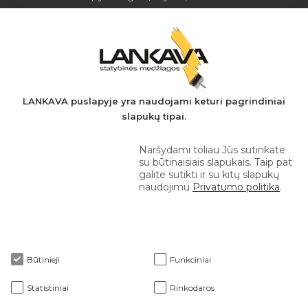
Įmonės kodas: 149728275
PVM mokėtojo kodas: LT497282716
A.s.: LT037044060001923651
AB SEB bankas
+370 610 42 222
LANKAVA puslapyje yra naudojami keturi pagrindiniai
slapukų tipai.
eprekyba@lankava.lt
Naršydami toliau Jūs sutinkate
su būtinaisiais slapukais. Taip pat
galite sutikti ir su kitų slapukų
naudojimu
Privatumo politika
.
Apie mus
Būtinieji
Funkciniai
Klientams
Statistiniai
Rinkodaros