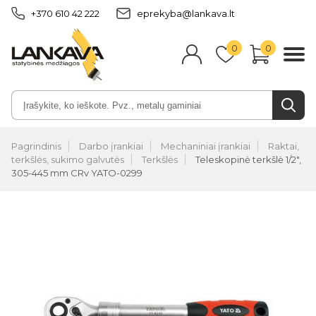
+370 610 42 222
eprekyba@lankava.lt
0
0
Pagrindinis
Darbo įrankiai
Mechaniniai įrankiai
Raktai,
terkšlės, sukimo galvutės
Terkšlės
Teleskopinė terkšlė 1/2",
305-445 mm CRv YATO-0299