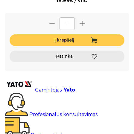
18.99€ / Vnt.
Į krepšelį
Patinka
Gamintojas:
Yato
Profesionalus konsultavimas