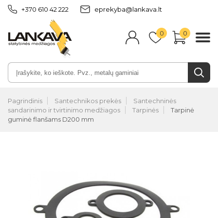
+370 610 42 222
eprekyba@lankava.lt
0
0
Pagrindinis
Santechnikos prekės
Santechninės
sandarinimo ir tvirtinimo medžiagos
Tarpinės
Tarpinė
guminė flanšams D200 mm