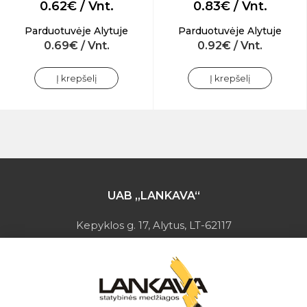
0.62€ / Vnt.
0.83€ / Vnt.
Parduotuvėje Alytuje
Parduotuvėje Alytuje
0.69€ / Vnt.
0.92€ / Vnt.
Į krepšelį
Į krepšelį
UAB „LANKAVA“
Kepyklos g. 17, Alytus, LT-62117
Įmonės kodas: 149728275
PVM mokėtojo kodas: LT497282716
A.s.: LT037044060001923651
AB SEB bankas