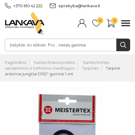
+370 610 42 222
eprekyba@lankava.lt
0
0
Pagrindinis
Santechnikos prekės
Santechninės
sandarinimo ir tvirtinimo medžiagos
Tarpinės
Tarpinė
ardomai jungčiai D11/2" guminė 1 vnt.