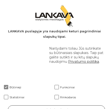
PVM mokėtojo kodas: LT497282716
A.s.: LT037044060001923651
AB SEB bankas
+370 610 42 222
LANKAVA puslapyje yra naudojami keturi pagrindiniai
slapukų tipai.
eprekyba@lankava.lt
Naršydami toliau Jūs sutinkate
su būtinaisiais slapukais. Taip pat
galite sutikti ir su kitų slapukų
naudojimu
Privatumo politika
.
Apie mus
Būtinieji
Funkciniai
Klientams
Statistiniai
Rinkodaros