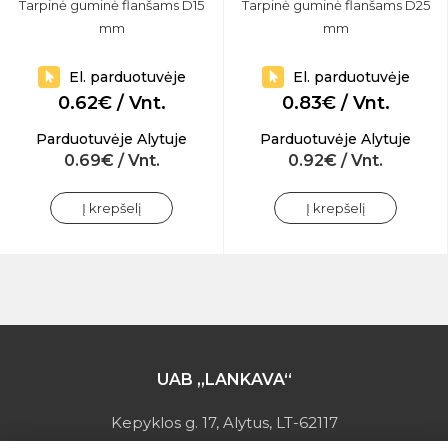
Tarpinė guminė flanšams D15
Tarpinė guminė flanšams D25
mm
mm
El. parduotuvėje
El. parduotuvėje
0.62€ / Vnt.
0.83€ / Vnt.
Parduotuvėje Alytuje
Parduotuvėje Alytuje
0.69€ / Vnt.
0.92€ / Vnt.
Į krepšelį
Į krepšelį
UAB „LANKAVA“
Kepyklos g. 17, Alytus, LT-62117
Įmonės kodas: 149728275