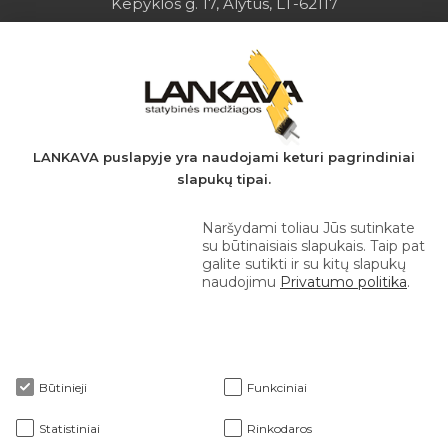
Kepyklos g. 17, Alytus, LT-62117
Įmonės kodas: 149728275
PVM mokėtojo kodas: LT497282716
A.s.: LT037044060001923651
AB SEB bankas
+370 610 42 222
LANKAVA puslapyje yra naudojami keturi pagrindiniai
slapukų tipai.
eprekyba@lankava.lt
Naršydami toliau Jūs sutinkate
su būtinaisiais slapukais. Taip pat
galite sutikti ir su kitų slapukų
naudojimu
Privatumo politika
.
Apie mus
Būtinieji
Funkciniai
Klientams
Statistiniai
Rinkodaros