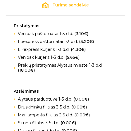
Turime sandėlyje
Pristatymas
Venipak paštomatai 1-3 d.d.
(3.10€)
Lpexpress paštomatai 1-3 d.d.
(3.20€)
LPexpress kurjeris 1-3 d.d.
(4.30€)
Venipak kurjeris 1-3 d.d.
(5.65€)
Prekių pristatymas Alytaus mieste 1-3 d.d.
(18.00€)
Atsiėmimas
Alytaus parduotuvė 1-3 d.d.
(0.00€)
Druskininkų filialas 3-5 d.d.
(0.00€)
Marijampolės filialas 3-5 d.d.
(0.00€)
Simno filialas 3-5 d.d.
(0.00€)
Daugų filialas 3-5 d.d.
(0.00€)