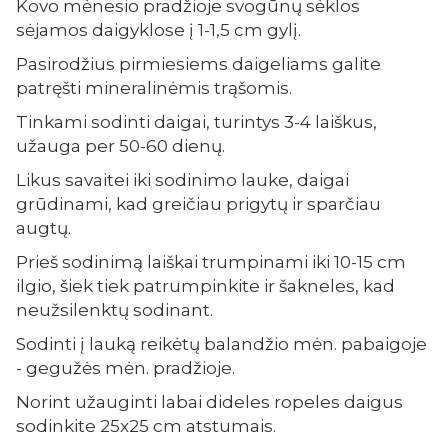
Kovo mėnesio pradžioje svogūnų sėklos
sėjamos daigyklose į 1-1,5 cm gylį.
Pasirodžius pirmiesiems daigeliams galite
patręšti mineralinėmis trąšomis.
Tinkami sodinti daigai, turintys 3-4 laiškus,
užauga per 50-60 dienų.
Likus savaitei iki sodinimo lauke, daigai
grūdinami, kad greičiau prigytų ir sparčiau
augtų.
Prieš sodinimą laiškai trumpinami iki 10-15 cm
ilgio, šiek tiek patrumpinkite ir šakneles, kad
neužsilenktų sodinant.
Sodinti į lauką reikėtų balandžio mėn. pabaigoje
- gegužės mėn. pradžioje.
Norint užauginti labai dideles ropeles daigus
sodinkite 25x25 cm atstumais.