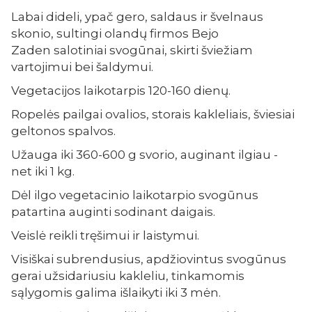
Labai dideli, ypač gero, saldaus ir švelnaus
skonio, sultingi olandų firmos Bejo
Zaden salotiniai svogūnai, skirti šviežiam
vartojimui bei šaldymui.
Vegetacijos laikotarpis 120-160 dienų.
Ropelės pailgai ovalios, storais kakleliais, šviesiai
geltonos spalvos.
Užauga iki 360-600 g svorio, auginant ilgiau -
net iki 1 kg.
Dėl ilgo vegetacinio laikotarpio svogūnus
patartina auginti sodinant daigais.
Veislė reikli tręšimui ir laistymui.
Visiškai subrendusius, apdžiovintus svogūnus
gerai užsidariusiu kakleliu, tinkamomis
sąlygomis galima išlaikyti iki 3 mėn.