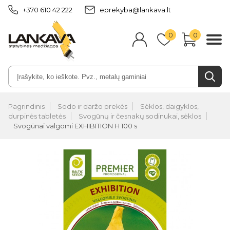
+370 610 42 222
eprekyba@lankava.lt
0
0
Pagrindinis
Sodo ir daržo prekės
Sėklos, daigyklos,
durpinės tabletės
Svogūnų ir česnakų sodinukai, sėklos
Svogūnai valgomi EXHIBITION H 100 s