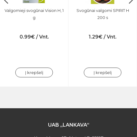
Valgomieji svogūnai Vision H, 1
Svogūnai valgomi SPIRIT H
g
200 s
0.99€ / Vnt.
1.29€ / Vnt.
Į krepšelį
Į krepšelį
UAB „LANKAVA“