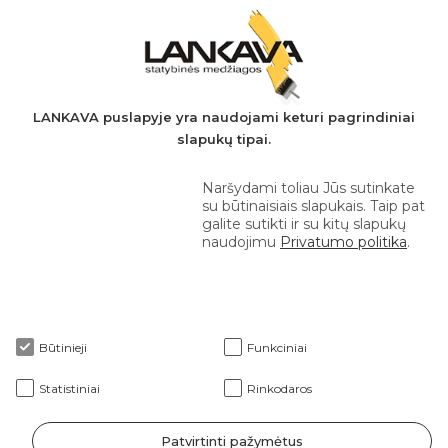
PVM mokėtojo kodas: LT497282716
A.s.: LT037044060001923651
AB SEB bankas
+370 610 42 222
LANKAVA puslapyje yra naudojami keturi pagrindiniai
slapukų tipai.
eprekyba@lankava.lt
Naršydami toliau Jūs sutinkate
su būtinaisiais slapukais. Taip pat
galite sutikti ir su kitų slapukų
naudojimu
Privatumo politika
.
Apie mus
Būtinieji
Funkciniai
Klientams
Statistiniai
Rinkodaros
Patvirtinti pažymėtus