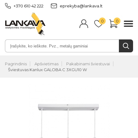
+370 610 42 222
eprekyba@lankava.lt
0
0
Pagrindinis
Apšvietimas
Pakabinami šviestuvai
Šviestuvas Kanlux GALOBA C 3XGU10 W