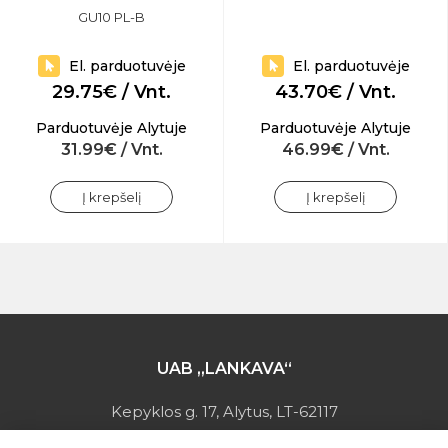
GU10 PL-B
El. parduotuvėje
El. parduotuvėje
29.75€ / Vnt.
43.70€ / Vnt.
Parduotuvėje Alytuje
Parduotuvėje Alytuje
31.99€ / Vnt.
46.99€ / Vnt.
Į krepšelį
Į krepšelį
UAB „LANKAVA“
Kepyklos g. 17, Alytus, LT-62117
Įmonės kodas: 149728275