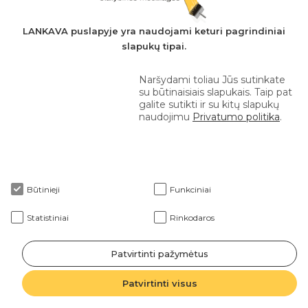
+370 610 42 222
LANKAVA puslapyje yra naudojami keturi pagrindiniai
slapukų tipai.
eprekyba@lankava.lt
Naršydami toliau Jūs sutinkate
su būtinaisiais slapukais. Taip pat
galite sutikti ir su kitų slapukų
naudojimu
Privatumo politika
.
Apie mus
Būtinieji
Funkciniai
Klientams
Statistiniai
Rinkodaros
Patvirtinti pažymėtus
2026 © Lankava visos teisės saugomos
Patvirtinti visus
Sprendimas: