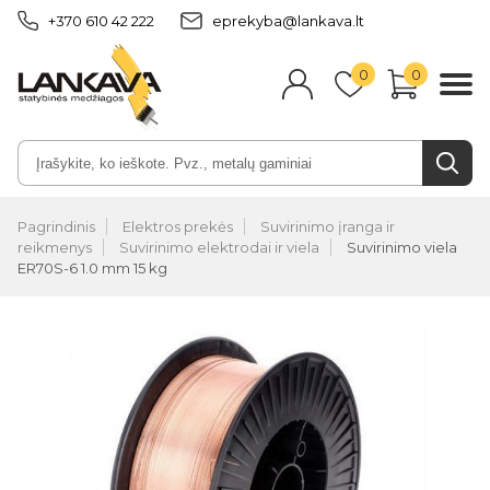
+370 610 42 222
eprekyba@lankava.lt
0
0
Pagrindinis
Elektros prekės
Suvirinimo įranga ir
reikmenys
Suvirinimo elektrodai ir viela
Suvirinimo viela
ER70S-6 1.0 mm 15 kg