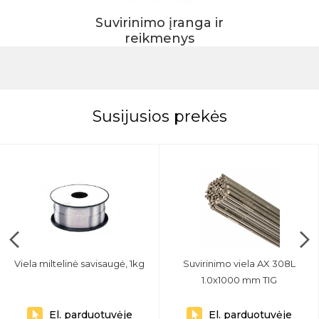
Suvirinimo įranga ir
reikmenys
Susijusios prekės
Viela miltelinė savisaugė, 1kg
Suvirinimo viela AX 308L
1.0x1000 mm TIG
El. parduotuvėje
El. parduotuvėje