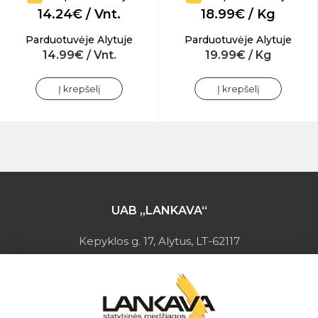
14.24€ / Vnt.
18.99€ / Kg
Parduotuvėje Alytuje
Parduotuvėje Alytuje
14.99€ / Vnt.
19.99€ / Kg
Į krepšelį
Į krepšelį
UAB „LANKAVA“
Kepyklos g. 17, Alytus, LT-62117
Įmonės kodas: 149728275
PVM mokėtojo kodas: LT497282716
A.s.: LT037044060001923651
AB SEB bankas