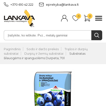
+370 610 42 222
eprekyba@lankava.lt
0
0
Pagrindinis
Sodo ir daržo prekės
Trąšos ir durpių
substratai
Durpių ir žemių substratai
Substratas
šilauogėms ir spanguolėms Durpeta, 70l