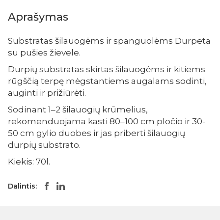
Aprašymas
Substratas šilauogėms ir spanguolėms Durpeta
su pušies žievele.
Durpių substratas skirtas šilauogėms ir kitiems
rūgščią terpę mėgstantiems augalams sodinti,
auginti ir prižiūrėti.
Sodinant 1–2 šilauogių krūmelius,
rekomenduojama kasti 80–100 cm pločio ir 30-
50 cm gylio duobes ir jas priberti šilauogių
durpių substrato.
Kiekis: 70l.
Dalintis: