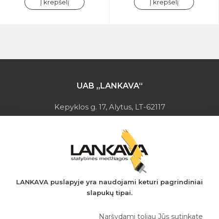
Į krepšelį
Į krepšelį
UAB „LANKAVA“
Kepyklos g. 17, Alytus, LT-62117
Įmonės kodas: 149728275
PVM mokėtojo kodas: LT497282716
A.s.: LT037044060001923651
AB SEB bankas
+370 610 42 222
LANKAVA puslapyje yra naudojami keturi pagrindiniai
slapukų tipai.
eprekyba@lankava.lt
Naršydami toliau Jūs sutinkate