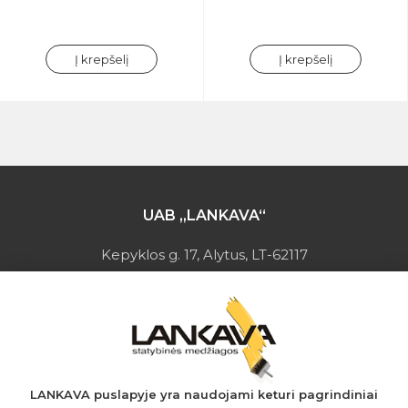
Į krepšelį
Į krepšelį
UAB „LANKAVA“
Kepyklos g. 17, Alytus, LT-62117
Įmonės kodas: 149728275
PVM mokėtojo kodas: LT497282716
A.s.: LT037044060001923651
AB SEB bankas
+370 610 42 222
LANKAVA puslapyje yra naudojami keturi pagrindiniai