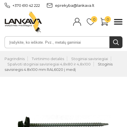
+370 610 42 222
eprekyba@lankava.lt
0
0
Pagrindinis
Tvirtinimo detalės
Stoginiai savisriegiai
Spalvoti stoginiai savisriegiai 4,8x80 ir 4,8x100
Stoginis
savisriegis 4.8x100 mm RAL6020 į medį