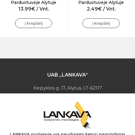
Parduotuvėje Alytuje
Parduotuvėje Alytuje
13.99€ / Vnt.
2.49€ / Vnt.
Į krepšelį
Į krepšelį
UAB „LANKAVA“
Kepyklos g. 17, Alytus, LT-62117
Įmonės kodas: 149728275
PVM mokėtojo kodas: LT497282716
A.s.: LT037044060001923651
AB SEB bankas
+370 610 42 222
LANKAVA puslapyje yra naudojami keturi pagrindiniai