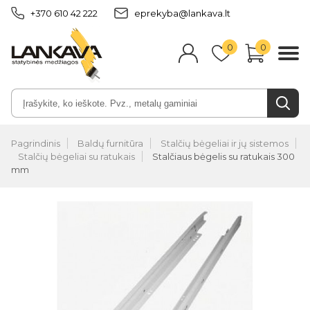
+370 610 42 222
eprekyba@lankava.lt
0
0
Pagrindinis
Baldų furnitūra
Stalčių bėgeliai ir jų sistemos
Stalčių bėgeliai su ratukais
Stalčiaus bėgelis su ratukais 300
mm