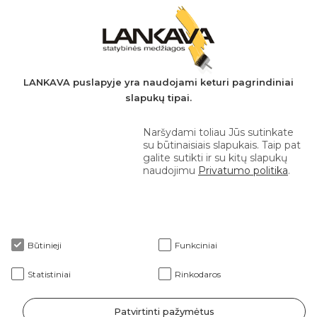
PVM mokėtojo kodas: LT497282716
A.s.: LT037044060001923651
AB SEB bankas
+370 610 42 222
LANKAVA puslapyje yra naudojami keturi pagrindiniai
slapukų tipai.
eprekyba@lankava.lt
Naršydami toliau Jūs sutinkate
su būtinaisiais slapukais. Taip pat
galite sutikti ir su kitų slapukų
naudojimu
Privatumo politika
.
Apie mus
Būtinieji
Funkciniai
Klientams
Statistiniai
Rinkodaros
Patvirtinti pažymėtus