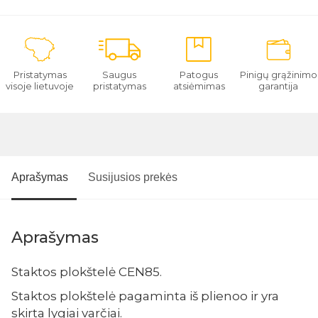
Pristatymas
Saugus
Patogus
Pinigų grąžinimo
visoje lietuvoje
pristatymas
atsiėmimas
garantija
Aprašymas
Susijusios prekės
Aprašymas
Staktos plokštelė CEN85.
Staktos plokštelė pagaminta iš plienoo ir yra
skirta lygiai varčiai.