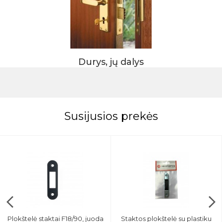
Durys, jų dalys
Susijusios prekės
Plokštelė staktai F18/90, juoda
Staktos plokštelė su plastiku