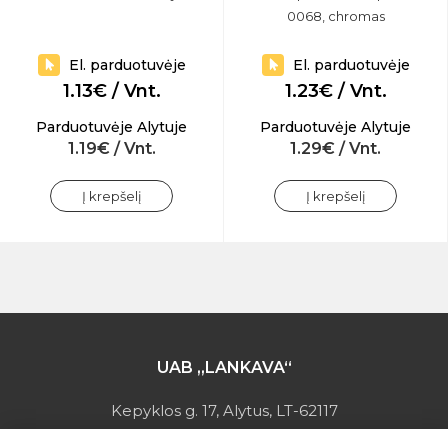
0068, chromas
El. parduotuvėje
El. parduotuvėje
1.13€ / Vnt.
1.23€ / Vnt.
Parduotuvėje Alytuje
Parduotuvėje Alytuje
1.19€ / Vnt.
1.29€ / Vnt.
Į krepšelį
Į krepšelį
UAB „LANKAVA“
Kepyklos g. 17, Alytus, LT-62117
Įmonės kodas: 149728275