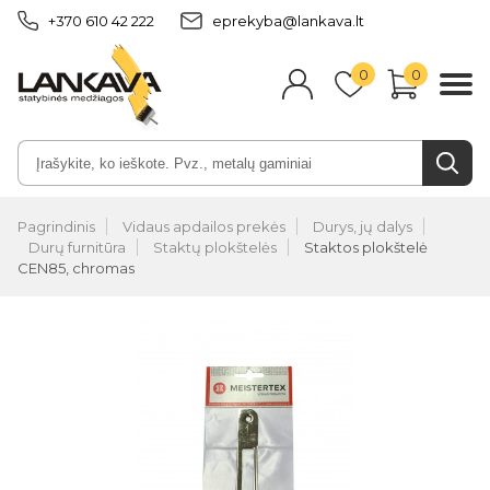
+370 610 42 222
eprekyba@lankava.lt
0
0
Pagrindinis
Vidaus apdailos prekės
Durys, jų dalys
Durų furnitūra
Staktų plokštelės
Staktos plokštelė
CEN85, chromas