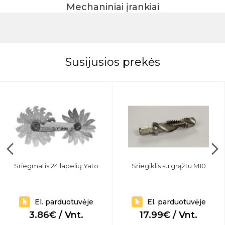
Mechaniniai įrankiai
Susijusios prekės
Sriegmatis 24 lapelių Yato
Sriegiklis su grąžtu M10
El. parduotuvėje
El. parduotuvėje
3.86€ / Vnt.
17.99€ / Vnt.