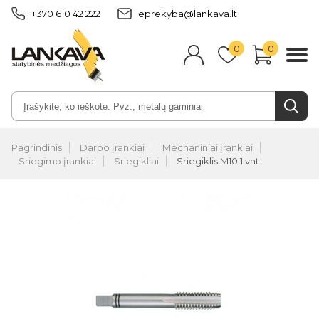
+370 610 42 222
eprekyba@lankava.lt
0
0
Pagrindinis
Darbo įrankiai
Mechaniniai įrankiai
Sriegimo įrankiai
Sriegikliai
Sriegiklis M10 1 vnt.