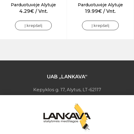
Parduotuvėje Alytuje
Parduotuvėje Alytuje
4.29€ / Vnt.
19.99€ / Vnt.
Į krepšelį
Į krepšelį
UAB „LANKAVA“
Kepyklos g. 17, Alytus, LT-62117
Įmonės kodas: 149728275
PVM mokėtojo kodas: LT497282716
A.s.: LT037044060001923651
AB SEB bankas