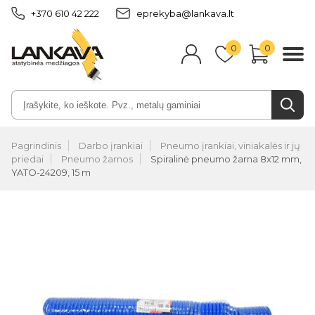
+370 610 42 222
eprekyba@lankava.lt
0
0
Pagrindinis
Darbo įrankiai
Pneumo įrankiai, viniakalės ir jų
priedai
Pneumo žarnos
Spiralinė pneumo žarna 8x12 mm,
YATO-24209, 15 m