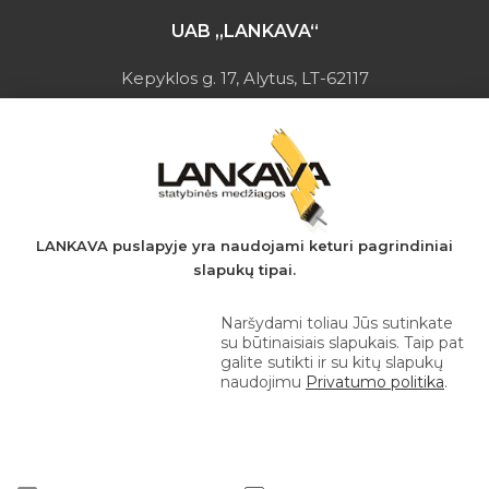
UAB „LANKAVA“
Kepyklos g. 17, Alytus, LT-62117
Įmonės kodas: 149728275
PVM mokėtojo kodas: LT497282716
A.s.: LT037044060001923651
AB SEB bankas
+370 610 42 222
LANKAVA puslapyje yra naudojami keturi pagrindiniai
slapukų tipai.
eprekyba@lankava.lt
Naršydami toliau Jūs sutinkate
su būtinaisiais slapukais. Taip pat
galite sutikti ir su kitų slapukų
naudojimu
Privatumo politika
.