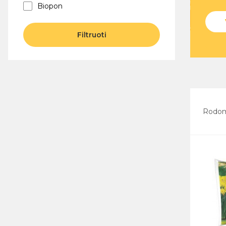
Biopon
Filtruoti
Rodo