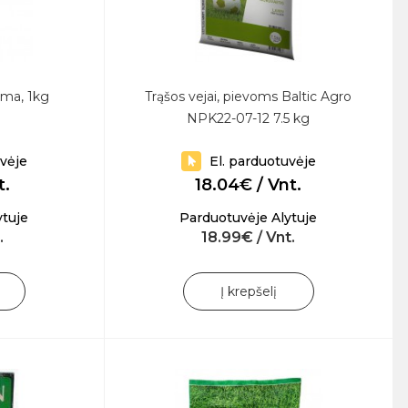
ema, 1kg
Trąšos vejai, pievoms Baltic Agro
NPK22-07-12 7.5 kg
uvėje
El. parduotuvėje
t.
18.04€ / Vnt.
ytuje
Parduotuvėje Alytuje
.
18.99€ / Vnt.
Į krepšelį