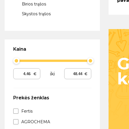
pava
Birios trąšos
Skystos trąšos
Kaina
G
k
iki
Prekės ženklas
Fertis
AGROCHEMA