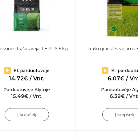
ksinės trąšos vejai FERTIS 5 kg
Trąšų granulės vejoms 
El. parduotuvėje
El. parduot
14.72€ / Vnt.
6.07€ / Vn
Parduotuvėje Alytuje
Parduotuvėje Al
15.49€ / Vnt.
6.39€ / Vnt
Į krepšelį
Į krepšelį