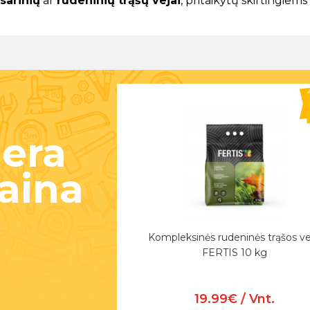
sarinių
ar
rudeninių trąšų vejai
, pritaikytų skirtingiem
era
aina
Kompleksinės rudeninės trąšos ve
FERTIS 10 kg
19.99€ / Vnt.