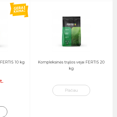
 FERTIS 10 kg
Kompleksinės trąšos vejai FERTIS 20
kg
t.
Plačiau