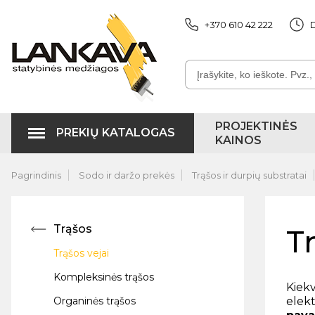
+370 610 42 222
D
PROJEKTINĖS
PREKIŲ KATALOGAS
KAINOS
Pagrindinis
Sodo ir daržo prekės
Trąšos ir durpių substratai
Trąšos
Tr
Trąšos vejai
Kompleksinės trąšos
Kiekv
Organinės trąšos
elek