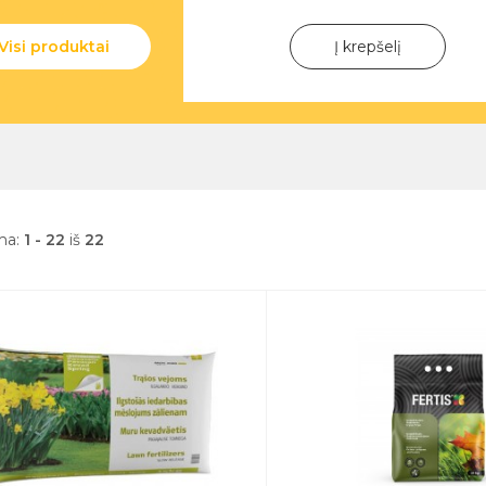
Į krepšelį
Visi produktai
ma:
1 - 22
iš
22