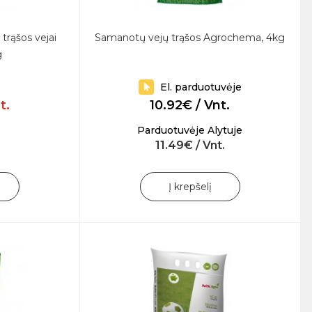
trąšos vejai
Samanotų vejų trąšos Agrochema, 4kg
g
El. parduotuvėje
t.
10.92€ / Vnt.
Parduotuvėje Alytuje
11.49€ / Vnt.
Į krepšelį