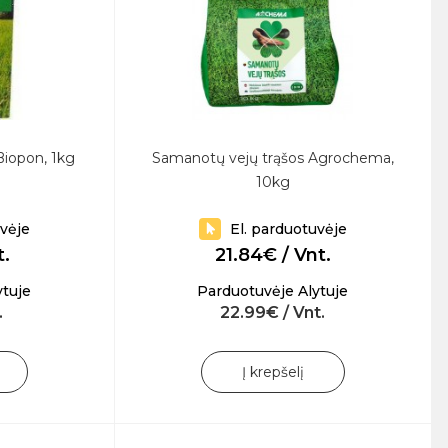
Biopon, 1kg
Samanotų vejų trąšos Agrochema,
10kg
uvėje
El. parduotuvėje
t.
21.84€ / Vnt.
ytuje
Parduotuvėje Alytuje
.
22.99€ / Vnt.
Į krepšelį