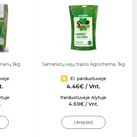
amanų 3kg
Samanotų vejų trąšos Agrochema, 1kg
uvėje
El. parduotuvėje
t.
4.46€ / Vnt.
ytuje
Parduotuvėje Alytuje
.
4.69€ / Vnt.
Į krepšelį