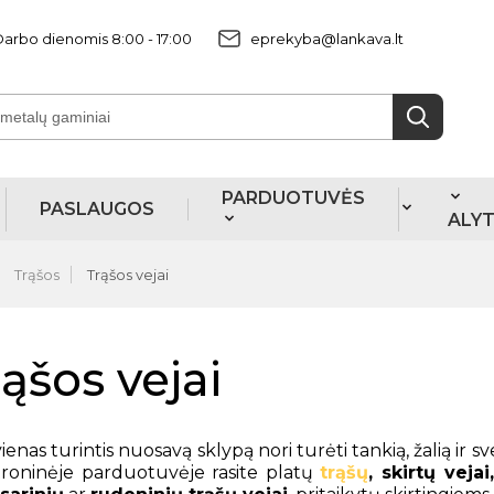
arbo dienomis 8:00 - 17:00
eprekyba@lankava.lt
PARDUOTUVĖS
PASLAUGOS
ALY
Trąšos
Trąšos vejai
ąšos vejai
ienas turintis nuosavą sklypą nori turėti tankią, žalią ir sv
troninėje parduotuvėje rasite platų
trąšų
, skirtų vejai,