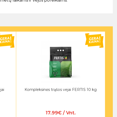
s metų laikams ir vejos poreikiams.
jai
Kompleksinės trąšos vejai FERTIS 10 kg
17.99€ / Vnt.