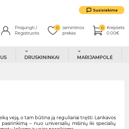
Susisiekime
Prisijungti /
Įsimintinos
Krepšelis
0
0
Registruotis
prekės
0.00€
TUS
DRUSKININKAI
MARIJAMPOLĖ
eiką veją, o tam būtina ją reguliariai tręšti. Lankavos
pasirinkimą – nuo universalių mišinių iki specialių