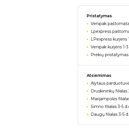
Pristatymas
Venipak paštomatai
Lpexpress paštomat
LPexpress kurjeris 
Venipak kurjeris 1-3
Prekių pristatymas 
Atsiėmimas
Alytaus parduotuvė
Druskininkų filialas 
Marijampolės filiala
Simno filialas 3-5 d
Daugų filialas 3-5 d