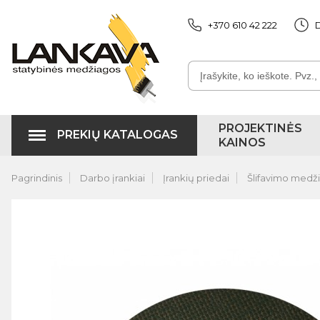
+370 610 42 222
D
PROJEKTINĖS
PREKIŲ KATALOGAS
KAINOS
Pagrindinis
Darbo įrankiai
Įrankių priedai
Šlifavimo medž