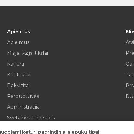
Apie mus
Kli
Apie mus
Ats
Misija, vizija, tikslai
Pre
Karjera
Gar
Kontaktai
Tai
Rekvizitai
Pri
Parduotuvės
DU
Administracija
Svetainės žemėlapis
El parduotuvės kontaktai
dojami keturi pagrindiniai slapukų tipai.