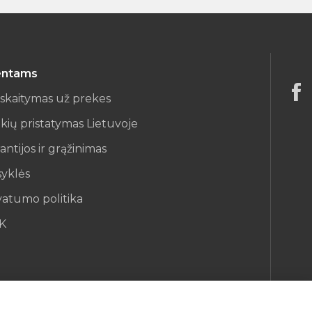
entams
iskaitymas už prekes
kių pristatymas Lietuvoje
antijos ir grąžinimas
syklės
vatumo politika
K