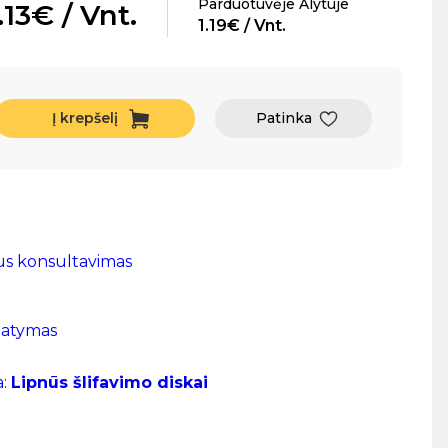
Parduotuvėje Alytuje
.13€ / Vnt.
1.19€ / Vnt.
Į krepšelį
Patinka
us konsultavimas
tatymas
a:
Lipnūs šlifavimo diskai