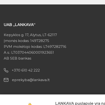
UAB „LANKAVA“
Kepyklos g. 17, Alytus, LT-62117
Įmonės kodas: 149728275
PVM mokėtojo kodas: LT497282716
A.s.: LT037044060001923651
AB SEB bankas
+370 610 42 222
eprekyba@lankava.lt
LANKAVA puslapyje yra nau