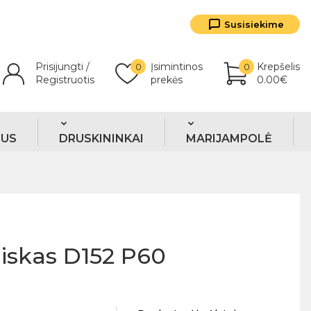
Susisiekime
Prisijungti /
Įsimintinos
Krepšelis
0
0
Registruotis
prekės
0.00€
TUS
DRUSKININKAI
MARIJAMPOLĖ
diskas D152 P60