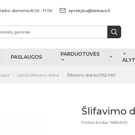
arbo dienomis 8:00 - 17:00
eprekyba@lankava.lt
PARDUOTUVĖS
PASLAUGOS
ALY
iagos
Lipnūs šlifavimo diskai
Šlifavimo diskas D152 P60
Šlifavimo 
Prekės kodas: 116841100