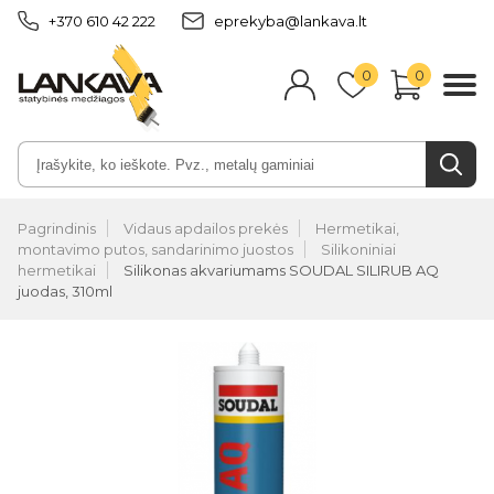
+370 610 42 222
eprekyba@lankava.lt
0
0
Pagrindinis
Vidaus apdailos prekės
Hermetikai,
montavimo putos, sandarinimo juostos
Silikoniniai
hermetikai
Silikonas akvariumams SOUDAL SILIRUB AQ
juodas, 310ml