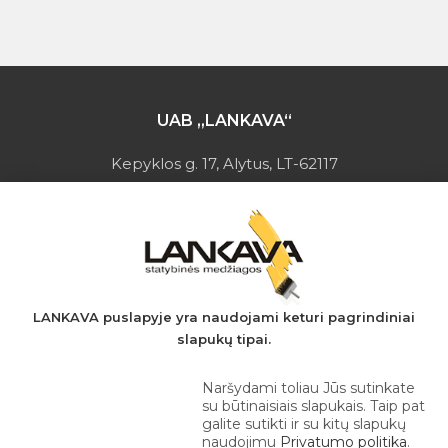
UAB „LANKAVA“
Kepyklos g. 17, Alytus, LT-62117
Įmonės kodas: 149728275
PVM mokėtojo kodas: LT497282716
A.s.: LT037044060001923651
AB SEB bankas
+370 610 42 222
LANKAVA puslapyje yra naudojami keturi pagrindiniai
slapukų tipai.
eprekyba@lankava.lt
Naršydami toliau Jūs sutinkate
su būtinaisiais slapukais. Taip pat
galite sutikti ir su kitų slapukų
naudojimu
Privatumo politika
.