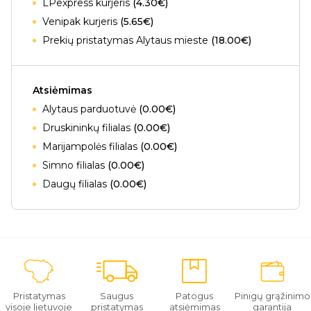
LPexpress kurjeris
(4.30€)
Venipak kurjeris
(5.65€)
Prekių pristatymas Alytaus mieste
(18.00€)
Atsiėmimas
Alytaus parduotuvė
(0.00€)
Druskininkų filialas
(0.00€)
Marijampolės filialas
(0.00€)
Simno filialas
(0.00€)
Daugų filialas
(0.00€)
Pristatymas
Saugus
Patogus
Pinigų grąžinimo
visoje lietuvoje
pristatymas
atsiėmimas
garantija