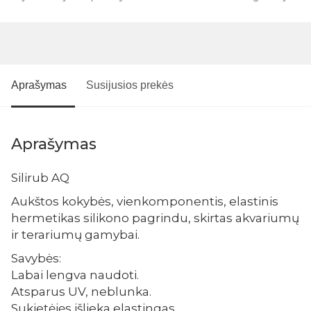
Aprašymas
Susijusios prekės
Aprašymas
Silirub AQ
Aukštos kokybės, vienkomponentis, elastinis
hermetikas silikono pagrindu, skirtas akvariumų
ir terariumų gamybai.
Savybės:
Labai lengva naudoti.
Atsparus UV, neblunka.
Sukietėjęs išlieka elastingas.