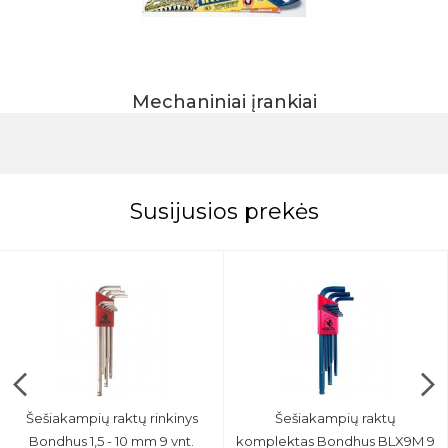
Mechaniniai įrankiai
Susijusios prekės
Šešiakampių raktų rinkinys
Šešiakampių raktų
Bondhus 1,5 - 10 mm 9 vnt.
komplektas Bondhus BLX9M 9