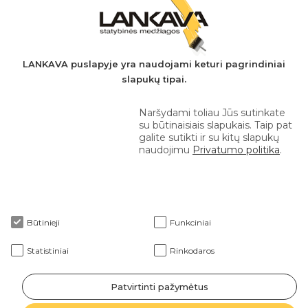
A.s.: LT037044060001923651
AB SEB bankas
+370 610 42 222
LANKAVA puslapyje yra naudojami keturi pagrindiniai
slapukų tipai.
eprekyba@lankava.lt
Naršydami toliau Jūs sutinkate
su būtinaisiais slapukais. Taip pat
galite sutikti ir su kitų slapukų
naudojimu
Privatumo politika
.
Apie mus
Būtinieji
Funkciniai
Klientams
Statistiniai
Rinkodaros
Patvirtinti pažymėtus
2026 © Lankava visos teisės saugomos