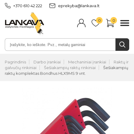
+370 610 42 222
eprekyba@lankava.lt
0
0
Pagrindinis
Darbo įrankiai
Mechaniniai įrankiai
Raktų ir
galvučių rinkiniai
Šešiakampių raktų rinkiniai
Šešiakampių
raktų komplektas Bondhus HLX9MS 9 vnt.