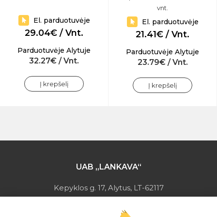
vnt.
El. parduotuvėje
El. parduotuvėje
29.04€ / Vnt.
21.41€ / Vnt.
Parduotuvėje Alytuje
Parduotuvėje Alytuje
32.27€ / Vnt.
23.79€ / Vnt.
Į krepšelį
Į krepšelį
UAB „LANKAVA“
Kepyklos g. 17, Alytus, LT-62117
Įmonės kodas: 149728275
PVM mokėtojo kodas: LT497282716