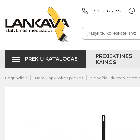
+370 610 42 222
D
PROJEKTINĖS
PREKIŲ KATALOGAS
KAINOS
Pagrindinis
Namų apyvokos prekės
Šepečiai, šluotos, semtuv