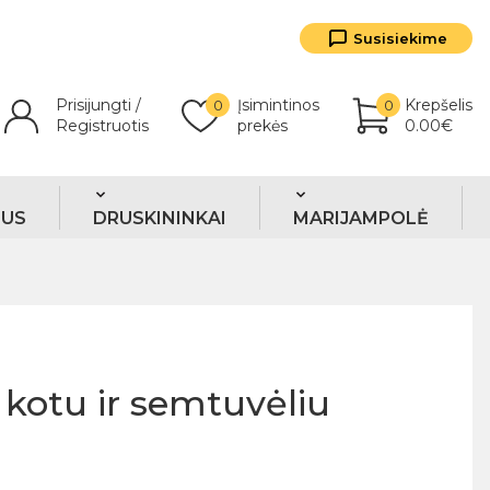
Susisiekime
Prisijungti /
Įsimintinos
Krepšelis
0
0
Registruotis
prekės
0.00€
TUS
DRUSKININKAI
MARIJAMPOLĖ
 kotu ir semtuvėliu