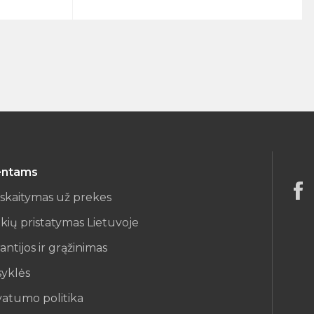
entams
iskaitymas už prekes
kių pristatymas Lietuvoje
antijos ir grąžinimas
syklės
vatumo politika