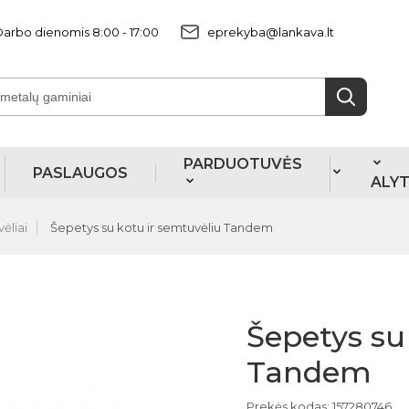
arbo dienomis 8:00 - 17:00
eprekyba@lankava.lt
PARDUOTUVĖS
PASLAUGOS
ALY
ėliai
Šepetys su kotu ir semtuvėliu Tandem
Šepetys su
Tandem
Prekės kodas: 157280746