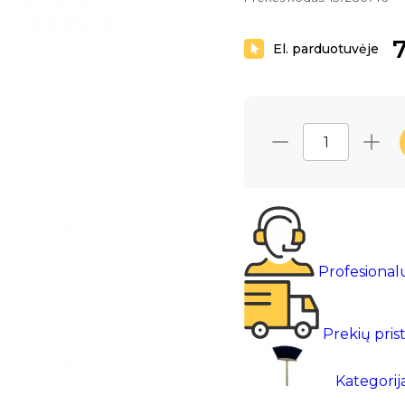
7
El. parduotuvėje
Profesional
Prekių pris
Kategorij