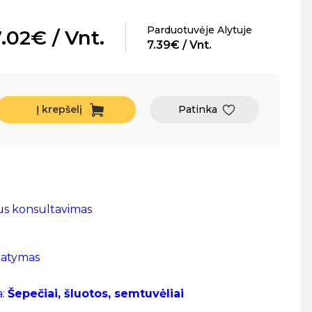
Parduotuvėje Alytuje
.02€ / Vnt.
7.39€ / Vnt.
Į krepšelį
Patinka
us konsultavimas
tatymas
a:
Šepečiai, šluotos, semtuvėliai