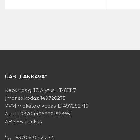
UAB „LANKAVA“
Kepyklos g. 17, Alytus, LT-62117
Įmonės kodas: 149728275
PVM mokėtojo kodas: LT497282716
A.s.: LT037044060001923651
AB SEB bankas
+370 610 42 222