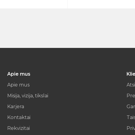
Apie mus
Kli
Apie mus
Ats
Misija, vizija, tikslai
Pre
Karjera
Gar
Kontaktai
Tai
Rekvizitai
Pri